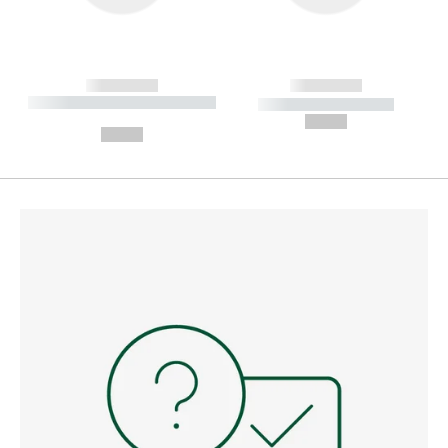
------------
------------
----------- ----------- --------
----------- -----------
---
--,-- €
--,-- €