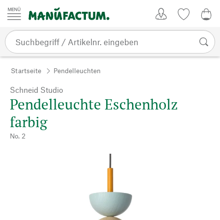
Zum Inhalt springen
Kundenkonto
Merkliste
0,0
Startseite
Pendelleuchten
Schneid Studio
Pendelleuchte Eschenholz
farbig
No. 2