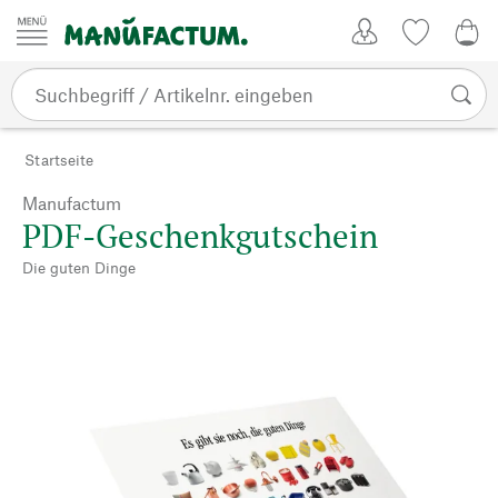
Zum Inhalt springen
Kundenkonto
Merkliste
0,0
Startseite
Manufactum
PDF-Geschenkgutschein
Die guten Dinge