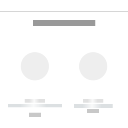
---------- --------------
------------
------------
----------- ----------- --------
----------- -----------
---
--,-- €
--,-- €