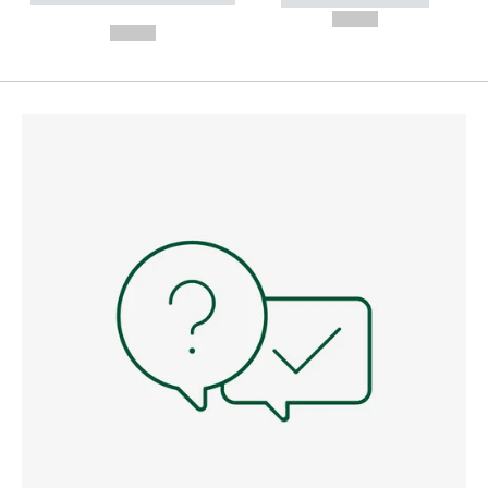
---
--,-- €
--,-- €