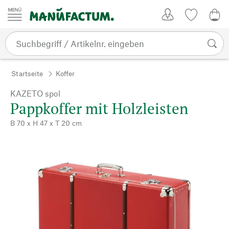
Zum Inhalt springen
Kundenkonto
Merkliste
0,0
Startseite
Koffer
KAZETO spol
Pappkoffer mit Holzleisten
B 70 x H 47 x T 20 cm