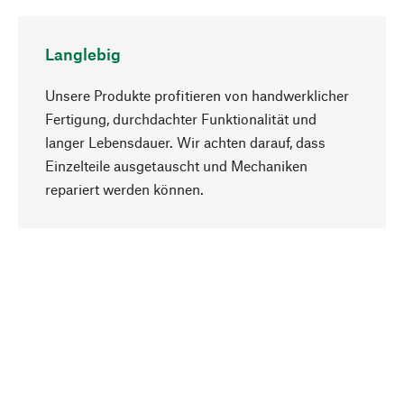
Langlebig
Unsere Produkte profitieren von handwerklicher
Fertigung, durchdachter Funktionalität und
langer Lebensdauer. Wir achten darauf, dass
Einzelteile ausgetauscht und Mechaniken
Nach oben
repariert werden können.
Bewusst
Nachhaltigkeit steht im Fokus unserer
Produktauswahl. Wir setzen auf natürliche
Inhaltsstoffe und Materialien, die gepflegt werden
können, sowie auf eine ressourcenschonende