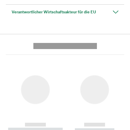
Verantwortlicher Wirtschaftsakteur für die EU
---------- --------------
------------
------------
----------- ----------- --------
----------- -----------