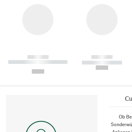
------------
------------
----------- ----------- ----------
----------- -----------
-
--,-- €
--,-- €
Cu
Ob Ber
Sonderwün
Anliegen