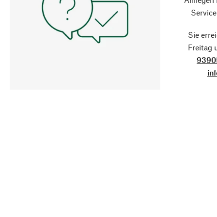
Service
Sie erre
Freitag
9390
in