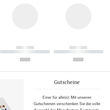
------------
------------
----------- ----------- ----------
----------- ----------- ----------
- -----------
-
--,-- €
--,-- €
Gutscheine
Einer für alle(s): Mit unseren
Gutscheinen verschenken Sie die volle
Auswahl des Manufactum Sortiments.