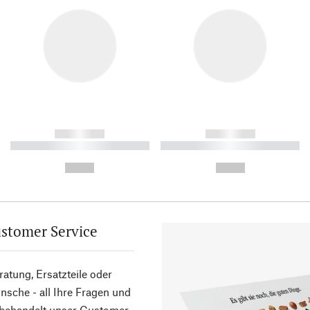
------------
------------
----------- ----------- ----------
----------- ----------- ----------
-
-
--,-- €
--,-- €
stomer Service
atung, Ersatzteile oder
sche - all Ihre Fragen und
 behandelt unser Customer