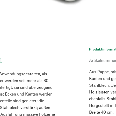
Produktinforma
d
Artikelnumme
Aus Pappe, mi
 Anwendungsgestalten, als
Kanten und gen
er werden seit mehr als 80
Stahlblech, De
fertigt, sie sind überzeugend
Holzleisten ve
 aus: Ecken und Kanten werden
ebenfalls Stah
nteile sind genietet; die
Hergestellt in
Stahlblech verstärkt; außen
Breite 40 cm, 
n Ausführung massive hölzerne