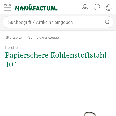
Zum Inhalt springen
Kundenkonto
Merkliste
0,0
Startseite
Schneidwerkzeuge
Lerche
Papierschere Kohlenstoffstahl
10''