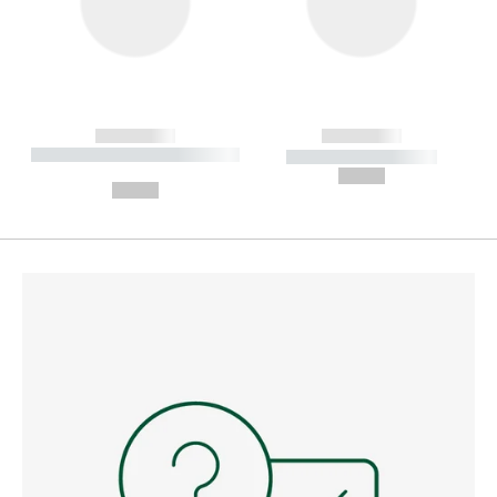
------------
------------
----------- ----------- --------
----------- -----------
---
--,-- €
--,-- €