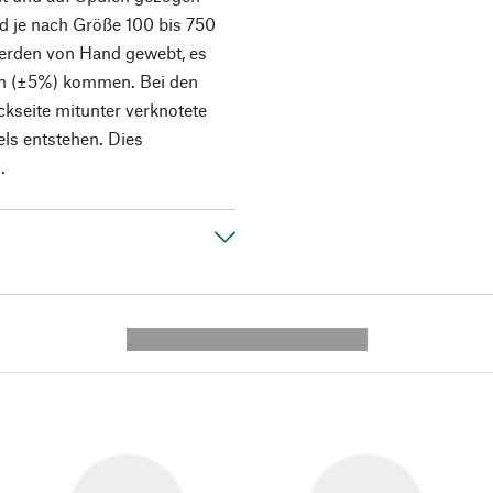
nd je nach Größe 100 bis 750
 werden von Hand gewebt, es
n (±5%) kommen. Bei den
ckseite mitunter verknotete
ls entstehen. Dies
.
---------- --------------