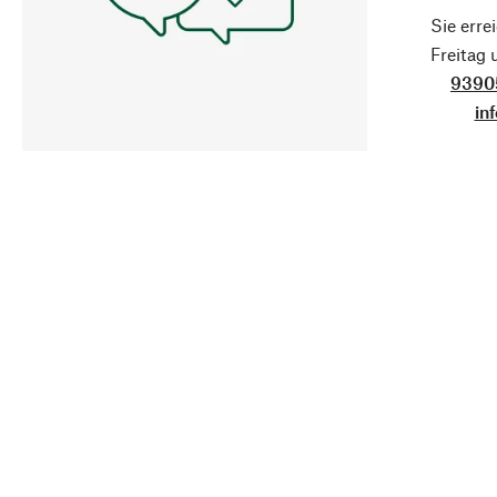
Sie erre
Freitag
9390
in