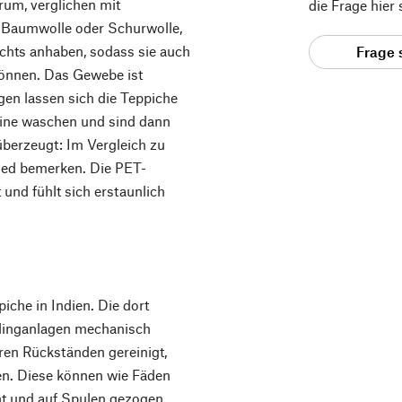
trum, verglichen mit
die Frage hier
ie Baumwolle oder Schurwolle,
ichts anhaben, sodass sie auch
Frage 
können. Das Gewebe ist
en lassen sich die Teppiche
hine waschen und sind dann
 überzeugt: Im Vergleich zu
ied bemerken. Die PET-
 und fühlt sich erstaunlich
iche in Indien. Die dort
linganlagen mechanisch
eren Rückständen gereinigt,
n. Diese können wie Fäden
ht und auf Spulen gezogen