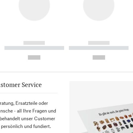
------------
------------
----------- ----------- ----------
----------- ----------- ----------
-
-
--,-- €
--,-- €
stomer Service
atung, Ersatzteile oder
sche - all Ihre Fragen und
 behandelt unser Customer
 persönlich und fundiert.