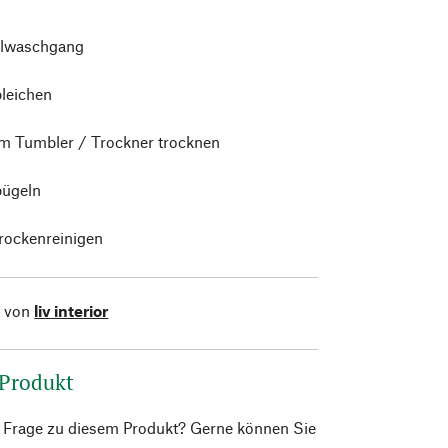
lwaschgang
bleichen
im Tumbler / Trockner trocknen
bügeln
trockenreinigen
l von
liv interior
 Produkt
e Frage zu diesem Produkt? Gerne können Sie