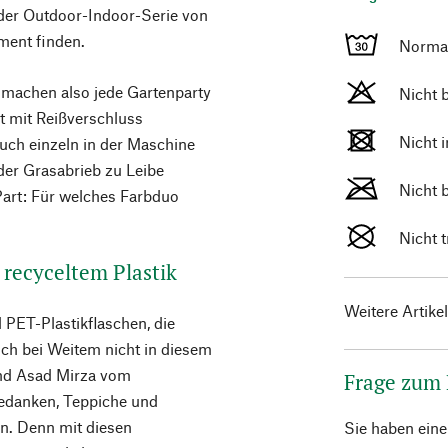
 der Outdoor-Indoor-Serie von
iment finden.
Norma
 machen also jede Gartenparty
Nicht 
t mit Reißverschluss
Nicht 
auch einzeln in der Maschine
der Grasabrieb zu Leibe
Nicht 
art: Für welches Farbduo
Nicht 
 recyceltem Plastik
Weitere Artike
 PET-Plastikflaschen, die
ch bei Weitem nicht in diesem
und Asad Mirza vom
Frage zum
Gedanken, Teppiche und
en. Denn mit diesen
Sie haben ein