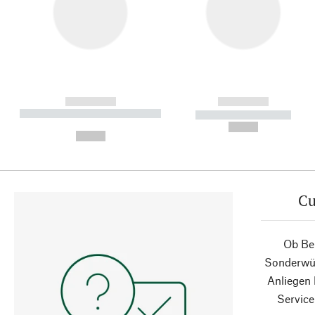
------------
------------
----------- ----------- ----------
----------- -----------
-
--,-- €
--,-- €
Cu
Ob Ber
Sonderwün
Anliegen
Service