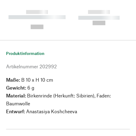
------------
------------
----------- ----------- --------
----------- -----------
---
--,-- €
--,-- €
Produktinformation
Artikelnummer
202992
Maße:
B 10 x H 10 cm
Gewicht:
6 g
Material:
Birkenrinde (Herkunft: Sibirien), Faden:
Baumwolle
Entwurf:
Anastasiya Koshcheeva