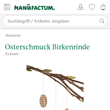
Zum Inhalt springen
Kundenkonto
Merkliste
0,0
Startseite
Osterschmuck Birkenrinde
Zickzack