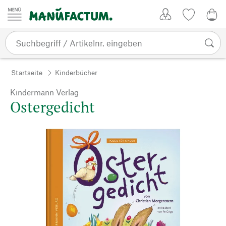
Zum Inhalt springen
Kundenkonto
Merkliste
0,0
Startseite
Kinderbücher
Kindermann Verlag
Ostergedicht