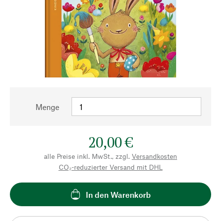
Menge
20,00 €
alle Preise inkl. MwSt., zzgl.
Versandkosten
CO₂-reduzierter Versand mit DHL
In den Warenkorb