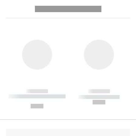
---------- --------------
------------
------------
----------- ----------- --------
----------- -----------
---
--,-- €
--,-- €