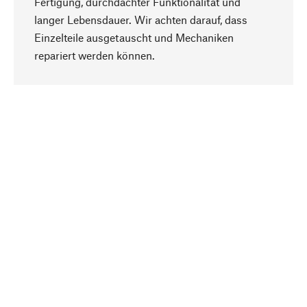
Fertigung, durchdachter Funktionalität und
langer Lebensdauer. Wir achten darauf, dass
Einzelteile ausgetauscht und Mechaniken
Nach oben
repariert werden können.
Bewusst
Nachhaltigkeit steht im Fokus unserer
Produktauswahl. Wir setzen auf natürliche
Inhaltsstoffe und Materialien, die gepflegt werden
können, sowie auf eine ressourcenschonende
und sozialverträgliche Produktion.