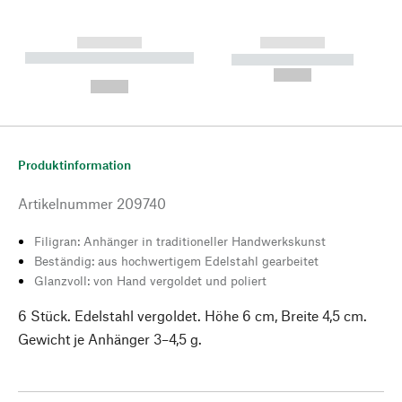
------------
------------
----------- ----------- --------
----------- -----------
---
--,-- €
--,-- €
Produktinformation
Artikelnummer
209740
Filigran: Anhänger in traditioneller Handwerkskunst
Beständig: aus hochwertigem Edelstahl gearbeitet
Glanzvoll: von Hand vergoldet und poliert
6 Stück. Edelstahl vergoldet. Höhe 6 cm, Breite 4,5 cm.
Gewicht je Anhänger 3–4,5 g.