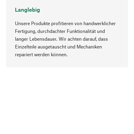
Langlebig
Unsere Produkte profitieren von handwerklicher
Fertigung, durchdachter Funktionalität und
langer Lebensdauer. Wir achten darauf, dass
Einzelteile ausgetauscht und Mechaniken
Nach oben
repariert werden können.
Bewusst
Nachhaltigkeit steht im Fokus unserer
Produktauswahl. Wir setzen auf natürliche
Inhaltsstoffe und Materialien, die gepflegt werden
können, sowie auf eine ressourcenschonende
und sozialverträgliche Produktion.