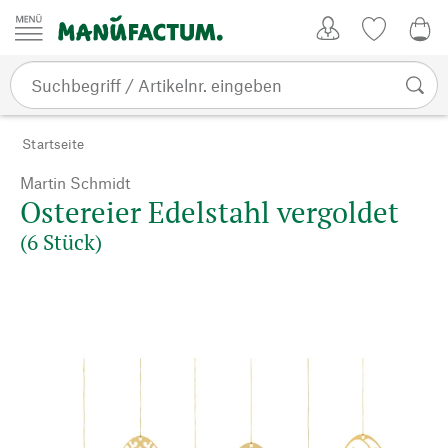
Zum Inhalt springen
Kundenkonto
Merkliste
0,0
Startseite
Martin Schmidt
Ostereier Edelstahl vergoldet
(6 Stück)