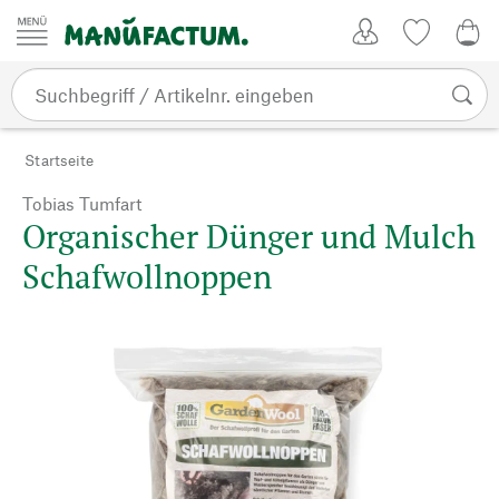
Zum Inhalt springen
Kundenkonto
Merkliste
0,0
Startseite
Tobias Tumfart
Organischer Dünger und Mulch
Schafwollnoppen