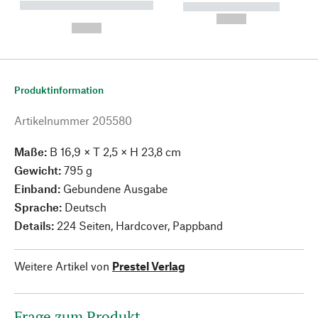
----------- ----------- --------
----------- -----------
---
--,-- €
--,-- €
Produktinformation
Artikelnummer
205580
Maße:
B 16,9 × T 2,5 × H 23,8 cm
Gewicht:
795 g
Einband:
Gebundene Ausgabe
Sprache:
Deutsch
Details:
224 Seiten, Hardcover, Pappband
Weitere Artikel von
Prestel Verlag
Frage zum Produkt