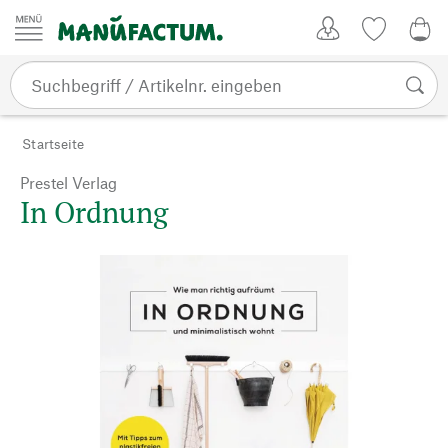
Zum Inhalt springen
Kundenkonto
Merkliste
0,0
Startseite
Prestel Verlag
In Ordnung