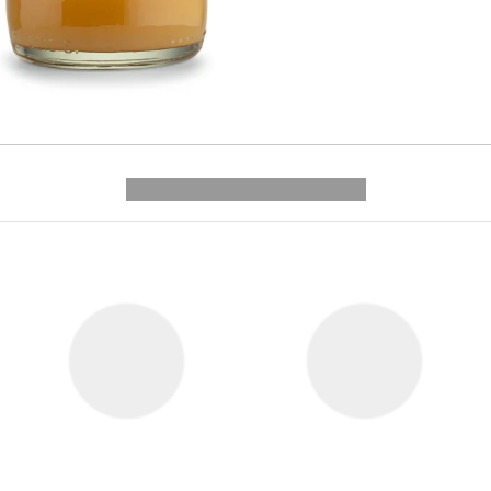
---------- --------------