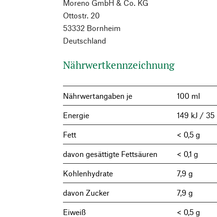
Moreno GmbH & Co. KG
Ottostr. 20
53332 Bornheim
Deutschland
Nährwertkennzeichnung
Nährwertangaben je
100 ml
Energie
149 kJ / 35 
Fett
< 0,5 g
davon gesättigte Fettsäuren
< 0,1 g
Kohlenhydrate
7,9 g
davon Zucker
7,9 g
Eiweiß
< 0,5 g