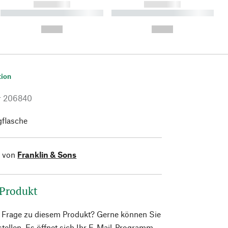
------------
------------
----------- ----------- ----------
----------- ----------- ----------
- -----------
-
--,-- €
--,-- €
tion
r
206840
flasche
l von
Franklin & Sons
 Produkt
e Frage zu diesem Produkt? Gerne können Sie
 stellen. Es öffnet sich Ihr E-Mail-Programm.