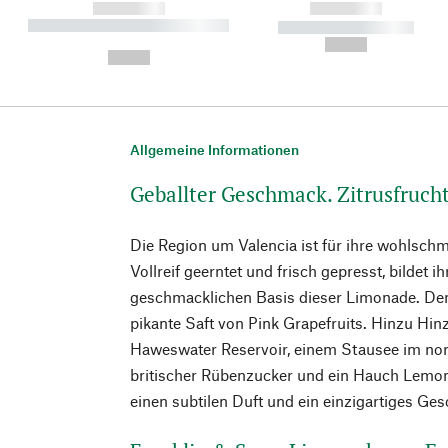
------------
------------
----------- ----------- ----------
----------- -----------
-
--,-- €
--,-- €
Allgemeine Informationen
Geballter Geschmack. Zitrusfrucht
Die Region um Valencia ist für ihre wohlsc
Vollreif geerntet und frisch gepresst, bildet ih
geschmacklichen Basis dieser Limonade. Den a
pikante Saft von Pink Grapefruits. Hinzu H
Haweswater Reservoir, einem Stausee im nord
britischer Rübenzucker und ein Hauch Lemo
einen subtilen Duft und ein einzigartiges Ge