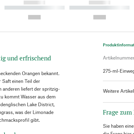
------------
------------
----------- ----------- ----------
----------- ----------- ----------
-
-
--,-- €
--,-- €
Produktinforma
ig und erfrischend
Artikelnumme
275-ml-Einweg
hmeckenden Orangen bekannt.
r Saft einen Teil der
nderen liefert der spritzig-
Weitere Artike
inzu kommt Wasser aus dem
englischen Lake District,
Frage zum
ngrass, was der Limonade
schmacksprofil gibt.
Sie haben ein
die Frage hier