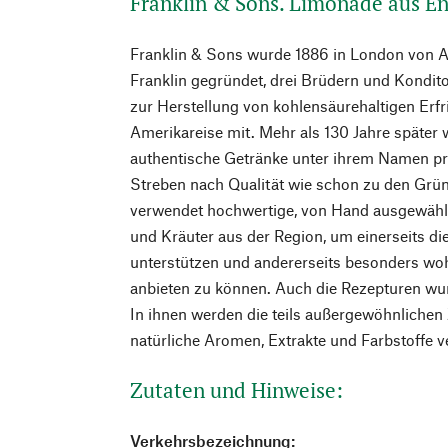
Franklin & Sons. Limonade aus E
Franklin & Sons wurde 1886 in London von A
Franklin gegründet, drei Brüdern und Konditor
zur Herstellung von kohlensäurehaltigen Erf
Amerikareise mit. Mehr als 130 Jahre späte
authentische Getränke unter ihrem Namen pr
Streben nach Qualität wie schon zu den Grü
verwendet hochwertige, von Hand ausgewählt
und Kräuter aus der Region, um einerseits die
unterstützen und andererseits besonders w
anbieten zu können. Auch die Rezepturen wur
In ihnen werden die teils außergewöhnlichen
natürliche Aromen, Extrakte und Farbstoffe 
Zutaten und Hinweise:
Verkehrsbezeichnung: