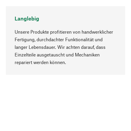
Langlebig
Unsere Produkte profitieren von handwerklicher
Fertigung, durchdachter Funktionalität und
langer Lebensdauer. Wir achten darauf, dass
Einzelteile ausgetauscht und Mechaniken
Nach oben
repariert werden können.
Bewusst
Nachhaltigkeit steht im Fokus unserer
Produktauswahl. Wir setzen auf natürliche
Inhaltsstoffe und Materialien, die gepflegt werden
können, sowie auf eine ressourcenschonende