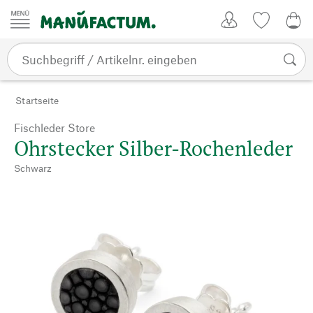
Zum Inhalt springen
Kundenkonto
Merkliste
0,0
Startseite
Fischleder Store
Ohrstecker Silber-Rochenleder
Schwarz