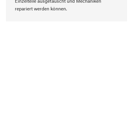
Einzelteile ausgetauscht und Mechaniken
Nach oben
repariert werden können.
Bewusst
Nachhaltigkeit steht im Fokus unserer
Produktauswahl. Wir setzen auf natürliche
Inhaltsstoffe und Materialien, die gepflegt werden
können, sowie auf eine ressourcenschonende
und sozialverträgliche Produktion.
Ausgewählt
Als Ihr kompetenter Partner arbeiten wir