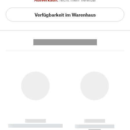
Verfügbarkeit im Warenhaus
---------- --------------
------------
------------
----------- ----------- --------
----------- -----------
---