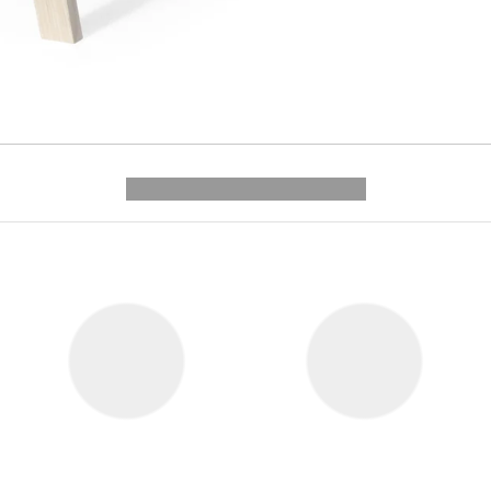
---------- --------------