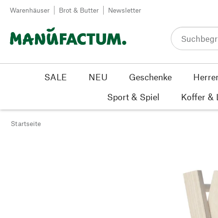
Zum Inhalt springen
Warenhäuser
Brot & Butter
Newsletter
SALE
NEU
Geschenke
Herre
Sport & Spiel
Koffer &
Startseite