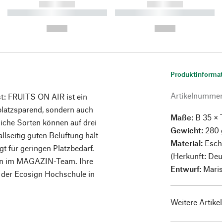
------------
------------
----------- ----------- ----------
----------- ----------- ----------
-
-
--,-- €
--,-- €
Produktinforma
Artikelnumme
t: FRUITS ON AIR ist ein
platzsparend, sondern auch
Maße:
B 35 × 
liche Sorten können auf drei
Gewicht:
280 
lseitig guten Belüftung hält
Material:
Esch
t für geringen Platzbedarf.
(Herkunft: Deu
erin im MAGAZIN-Team. Ihre
Entwurf:
Maris
 der Ecosign Hochschule in
Weitere Artike