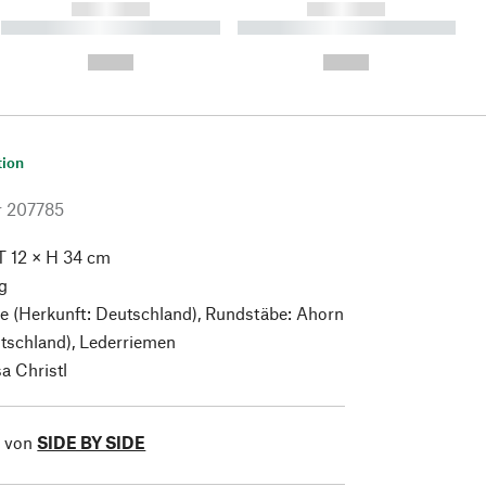
------------
------------
----------- ----------- ----------
----------- ----------- ----------
- -----------
-
--,-- €
--,-- €
tion
r
207785
T 12 × H 34 cm
g
e (Herkunft: Deutschland), Rundstäbe: Ahorn
tschland), Lederriemen
a Christl
l von
SIDE BY SIDE