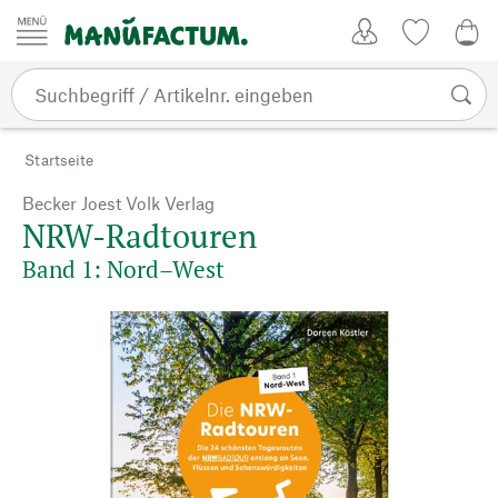
Zum Inhalt springen
Kundenkonto
Merkliste
0,0
Startseite
Becker Joest Volk Verlag
NRW-Radtouren
Band 1: Nord–West