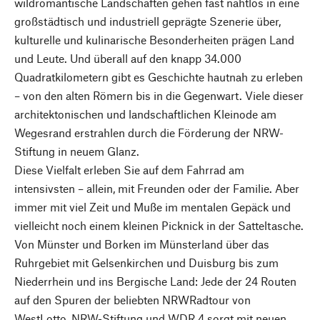
wildromantische Landschaften gehen fast nahtlos in eine
großstädtisch und industriell geprägte Szenerie über,
kulturelle und kulinarische Besonderheiten prägen Land
und Leute. Und überall auf den knapp 34.000
Quadratkilometern gibt es Geschichte hautnah zu erleben
– von den alten Römern bis in die Gegenwart. Viele dieser
architektonischen und landschaftlichen Kleinode am
Wegesrand erstrahlen durch die Förderung der NRW-
Stiftung in neuem Glanz.
Diese Vielfalt erleben Sie auf dem Fahrrad am
intensivsten – allein, mit Freunden oder der Familie. Aber
immer mit viel Zeit und Muße im mentalen Gepäck und
vielleicht noch einem kleinen Picknick in der Satteltasche.
Von Münster und Borken im Münsterland über das
Ruhrgebiet mit Gelsenkirchen und Duisburg bis zum
Niederrhein und ins Bergische Land: Jede der 24 Routen
auf den Spuren der beliebten NRWRadtour von
WestLotto, NRW-Stiftung und WDR 4 sorgt mit neuen