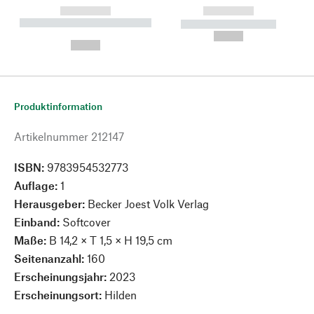
------------
------------
----------- ----------- --------
----------- -----------
---
--,-- €
--,-- €
Produktinformation
Artikelnummer
212147
ISBN:
9783954532773
Auflage:
1
Herausgeber:
Becker Joest Volk Verlag
Einband:
Softcover
Maße:
B 14,2 × T 1,5 × H 19,5 cm
Seitenanzahl:
160
Erscheinungsjahr:
2023
Erscheinungsort:
Hilden