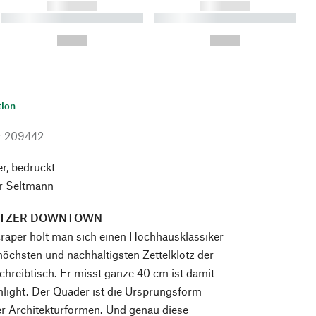
------------
------------
----------- ----------- ----------
----------- ----------- ----------
- -----------
-
--,-- €
--,-- €
tion
r
209442
er, bedruckt
r Seltmann
TZER DOWNTOWN
raper holt man sich einen Hochhausklassiker
öchsten und nachhaltigsten Zettelklotz der
chreibtisch. Er misst ganze 40 cm ist damit
hlight. Der Quader ist die Ursprungsform
er Architekturformen. Und genau diese