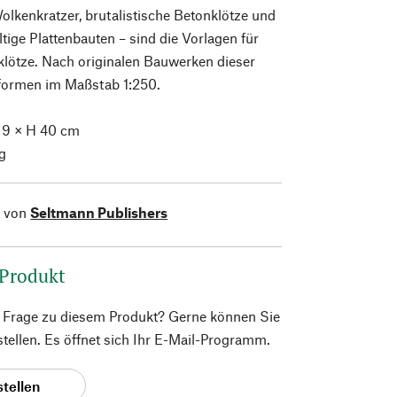
lkenkratzer, brutalistische Betonklötze und
ltige Plattenbauten – sind die Vorlagen für
lklötze. Nach originalen Bauwerken dieser
formen im Maßstab 1:250.
 9 × H 40 cm
g
l von
Seltmann Publishers
 Produkt
e Frage zu diesem Produkt? Gerne können Sie
 stellen. Es öffnet sich Ihr E-Mail-Programm.
stellen