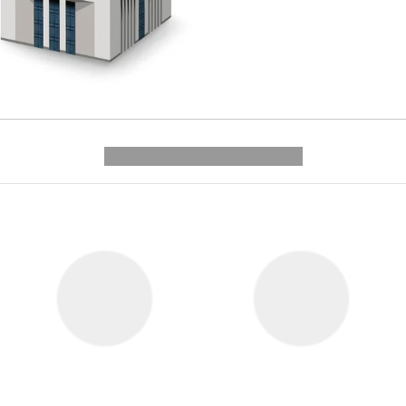
---------- --------------