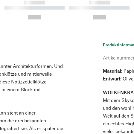
------------
------------
----------- ----------- ----------
----------- ----------- ----------
-
-
--,-- €
--,-- €
Produktinforma
Artikelnumme
annter Architekturformen. Und
Material:
Papi
onklötze und mittlerweile
Entwurf:
Olive
diese Notizzettelklötze.
t in einem Block mit
WOLKENKRA
Mit dem Skysc
und den wohl h
nn steht an einer
Welt auf den S
hm die drei bekannten
ein echtes Hig
rafiert sie. Als er später die
vieler bekannt