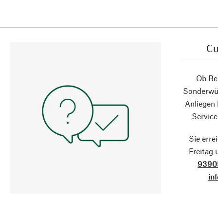
Cu
Ob Ber
Sonderwün
Anliegen
Service
Sie erre
Freitag
9390
in