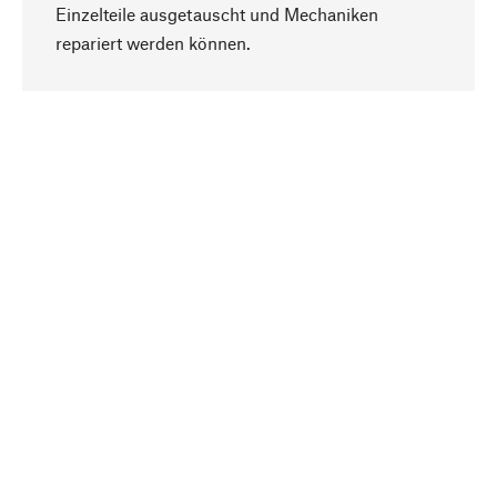
Einzelteile ausgetauscht und Mechaniken
Nach oben
repariert werden können.
Bewusst
Nachhaltigkeit steht im Fokus unserer
Produktauswahl. Wir setzen auf natürliche
Inhaltsstoffe und Materialien, die gepflegt werden
können, sowie auf eine ressourcenschonende
und sozialverträgliche Produktion.
Ausgewählt