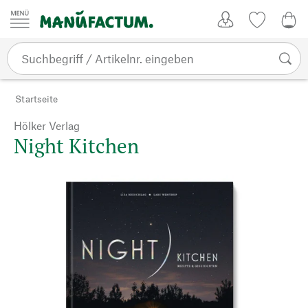
Zum Inhalt springen
Kundenkonto
Merkliste
0,0
Startseite
Hölker Verlag
Night Kitchen