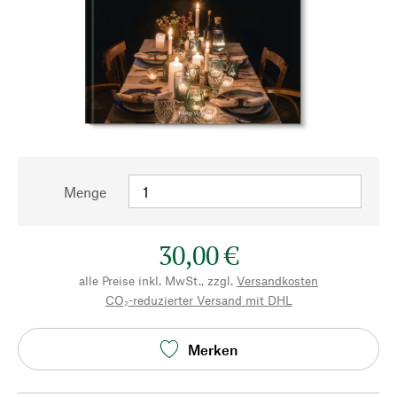
Menge
30,00 €
alle Preise inkl. MwSt., zzgl.
Versandkosten
CO₂-reduzierter Versand mit DHL
Merken