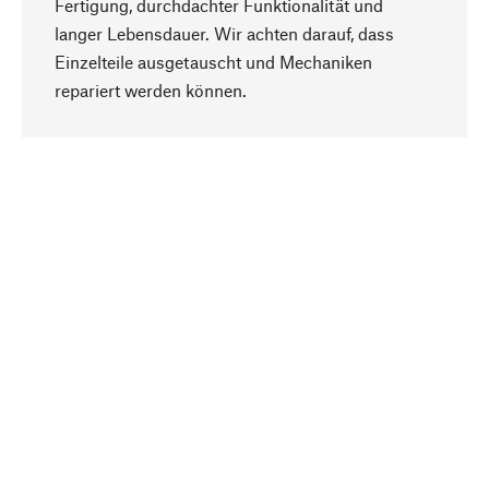
Fertigung, durchdachter Funktionalität und
langer Lebensdauer. Wir achten darauf, dass
Einzelteile ausgetauscht und Mechaniken
Nach oben
repariert werden können.
Bewusst
Nachhaltigkeit steht im Fokus unserer
Produktauswahl. Wir setzen auf natürliche
Inhaltsstoffe und Materialien, die gepflegt werden
können, sowie auf eine ressourcenschonende
und sozialverträgliche Produktion.