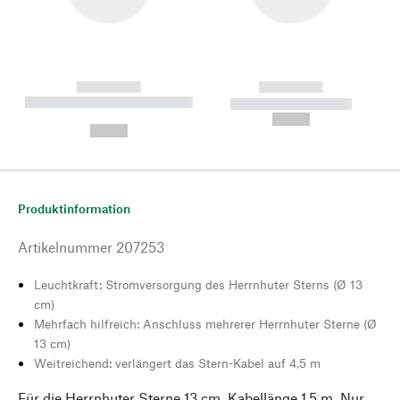
------------
------------
----------- ----------- --------
----------- -----------
---
--,-- €
--,-- €
Produktinformation
Artikelnummer
207253
Leuchtkraft: Stromversorgung des Herrnhuter Sterns (Ø 13
cm)
Mehrfach hilfreich: Anschluss mehrerer Herrnhuter Sterne (Ø
13 cm)
Weitreichend: verlängert das Stern-Kabel auf 4,5 m
Für die Herrnhuter Sterne 13 cm. Kabellänge 1,5 m. Nur