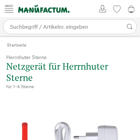
Zum Inhalt springen
Kundenkonto
Merkliste
0,0
Startseite
Herrnhuter Sterne
Netzgerät für Herrnhuter
Sterne
für 1–4 Sterne