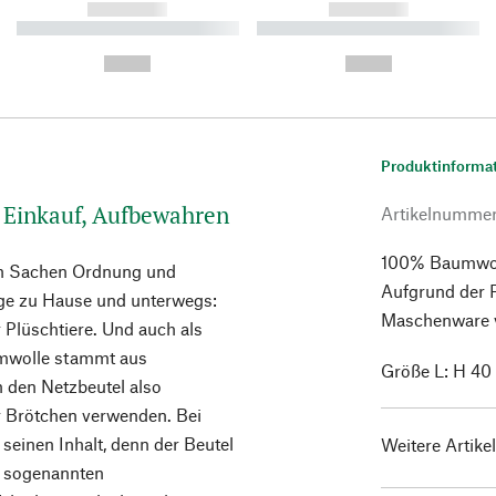
------------
------------
----------- ----------- ----------
----------- ----------- ----------
-
-
--,-- €
--,-- €
Produktinforma
, Einkauf, Aufbewahren
Artikelnumme
100% Baumwolle
t in Sachen Ordnung und
Aufgrund der F
nge zu Hause und unterwegs:
Maschenware va
 Plüschtiere. Und auch als
aumwolle stammt aus
Größe L: H 40
n den Netzbeutel also
 Brötchen verwenden. Bei
 seinen Inhalt, denn der Beutel
Weitere Artike
uf sogenannten