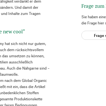
fähigkeit verdankt er dem
Frage zum
bändern. Und damit der
e und Inhalte zum Tragen
Sie haben ein
die Frage hier
he new cool“
Frage 
y hat sich nicht nur gutem,
auch dem rücksichtsvollem
 das umsetzen zu können,
tilien ausschließlich
bau. Auch die Nähgarne sind –
s Baumwolle.
em nach dem Global Organic
eßt mit ein, dass die Artikel
t unbedenklichen Stoffen
 gesamte Produktionskette
nter fairen Bedingungen