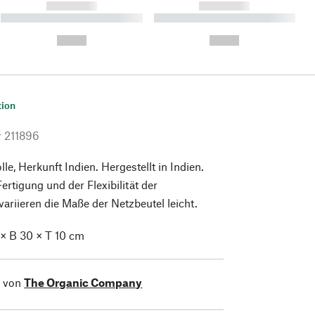
------------
------------
----------- ----------- ----------
----------- ----------- ----------
- -----------
-
--,-- €
--,-- €
tion
r
211896
, Herkunft Indien. Hergestellt in Indien.
ertigung und der Flexibilität der
riieren die Maße der Netzbeutel leicht.
 × B 30 × T 10 cm
l von
The Organic Company