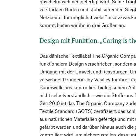
Raschelmaschinen gefertigt wird. Seine Trag
verstärkten Boden und stabilisierenden Steg
Netzbeutel für möglichst viele Einsatzzweck
kommt, bieten wir ihn in drei Größen an.
Design mit Funktion. „Caring is t
Das dänische Textillabel The Organic Compan
funktionalem Design verschrieben, sondern 
Umgang mit der Umwelt und Ressourcen. Um
verwendet Gründerin Joy Vasiljev für ihre Tex
Baumwolle aus kontrolliert biologischem An
nicht selbstverständlich – wie die Stoffe au
Seit 2010 ist das The Organic Company zud
Textile Standard (GOTS) zertifiziert, das schli
aus natürlichen Materialien gefertigt und mi
gefärbt werden und darüber hinaus auch die
kontrolliert wird, um sicherzustellen, dass u