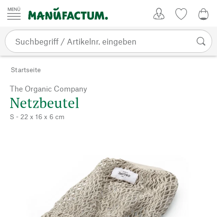
Zum Inhalt springen
Kundenkonto
Merkliste
0,0
Startseite
The Organic Company
Netzbeutel
S - 22 x 16 x 6 cm