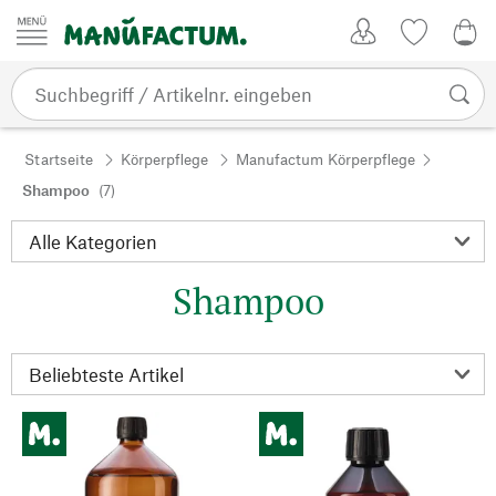
Zum Inhalt springen
Kundenkonto
Merkliste
0,0
Startseite
Körperpflege
Manufactum Körperpflege
Shampoo
(7)
Shampoo