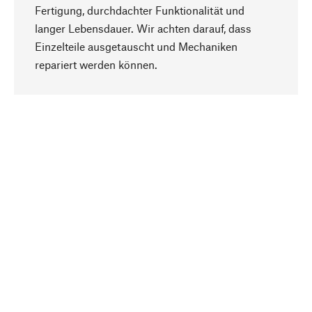
Fertigung, durchdachter Funktionalität und
langer Lebensdauer. Wir achten darauf, dass
Einzelteile ausgetauscht und Mechaniken
Nach oben
repariert werden können.
Bewusst
Nachhaltigkeit steht im Fokus unserer
Produktauswahl. Wir setzen auf natürliche
Inhaltsstoffe und Materialien, die gepflegt werden
können, sowie auf eine ressourcenschonende
und sozialverträgliche Produktion.