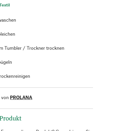
Textil
waschen
bleichen
im Tumbler / Trockner trocknen
bügeln
trockenreinigen
l von
PROLANA
 Produkt