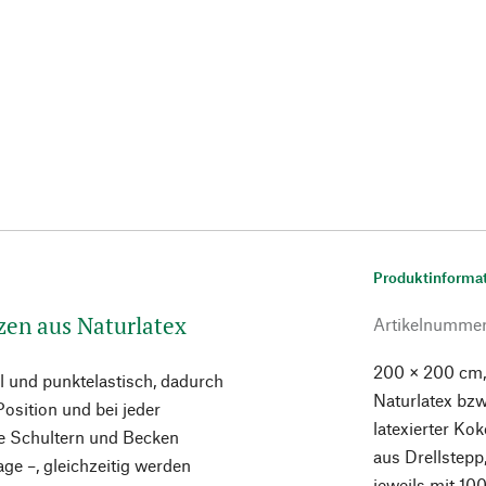
Produktinforma
zen aus Naturlatex
Artikelnumme
200 × 200 cm,
el und punktelastisch, dadurch
Naturlatex bz
Position und bei jeder
latexierter K
e Schultern und Becken
aus Drellstepp
age –, gleichzeitig werden
jeweils mit 10