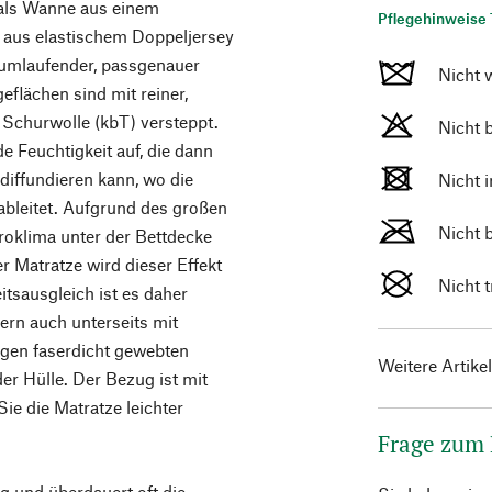
 als Wanne aus einem
Pflegehinweise 
 aus elastischem Doppeljersey
 umlaufender, passgenauer
Nicht 
eflächen sind mit reiner,
 Schurwolle (kbT) versteppt.
Nicht 
e Feuchtigkeit auf, die dann
diffundieren kann, wo die
Nicht 
ableitet. Aufgrund des großen
Nicht 
oklima unter der Bettdecke
r Matratze wird dieser Effekt
Nicht 
itsausgleich ist es daher
ern auch unterseits mit
agen faserdicht gewebten
Weitere Artike
der Hülle. Der Bezug ist mit
ie die Matratze leichter
Frage zum
ig und überdauert oft die