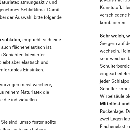
Naturlatex atmungsaktiv und
Kunststoff. He
ngenehmes Schlafklima. Damit
verschiedene H
 bei der Auswahl bitte folgende
kombinieren:
Sehr weich, w
 schlafen,
empfiehlt sich eine
Sie gern auf de
 auch flächenelastisch ist.
wechseln. Rein
 Schichten latexierter
sehr weiches b
leibt aber elastisch und
Schulterbereic
mfortables Einsinken.
eingearbeitete
jeder Schlafpo
vorzugen meist weichere,
Schulter könne
us reinem Naturlatex die
Wirbelsäule bl
e die individuellen
Mittelfest und
Rückenlage. Di
zwei Lagen lat
Sie sind, umso fester sollte
Flächenelastizi
llten auch eine höhere