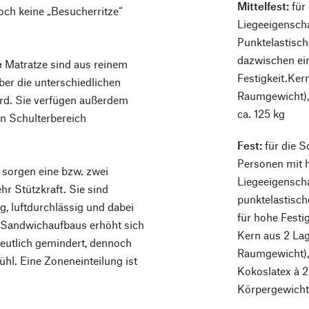
Mittelfest:
für
ch keine „Besucherritze“
Liegeeigenscha
Punktelastisch
dazwischen ein
e
Matratze sind aus reinem
Festigkeit.Ker
über die unterschiedlichen
Raumgewicht),
rd. Sie verfügen außerdem
ca. 125 kg
n Schulterbereich
Fest:
für die S
Personen mit 
 sorgen eine bzw. zwei
Liegeeigenscha
hr Stützkraft. Sie sind
punktelastisch
g, luftdurchlässig und dabei
für hohe Festig
 Sandwichaufbaus erhöht sich
Kern aus 2 Lag
t deutlich gemindert, dennoch
Raumgewicht), 
ühl. Eine Zoneneinteilung ist
Kokoslatex à 
Körpergewicht 