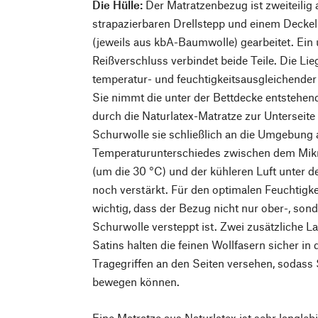
Die Hülle:
Der Matratzenbezug ist zweiteilig
strapazierbaren Drellstepp und einem Deckel
(jeweils aus kbA-Baumwolle) gearbeitet. Ein
Reißverschluss verbindet beide Teile. Die Lieg
temperatur- und feuchtigkeitsausgleichender
Sie nimmt die unter der Bettdecke entstehend
durch die Naturlatex-Matratze zur Unterseite 
Schurwolle sie schließlich an die Umgebung 
Temperaturunterschiedes zwischen dem Mikr
(um die 30 °C) und der kühleren Luft unter de
noch verstärkt. Für den optimalen Feuchtigke
wichtig, dass der Bezug nicht nur ober-, sond
Schurwolle versteppt ist. Zwei zusätzliche L
Satins halten die feinen Wollfasern sicher in 
Tragegriffen an den Seiten versehen, sodass S
bewegen können.
Eine Matratze aus Naturlatex ist sehr langleb