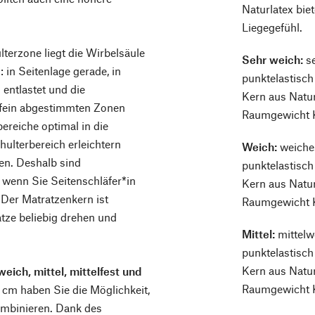
Naturlatex bie
Liegegefühl.
lterzone liegt die Wirbelsäule
Sehr weich:
se
: in Seitenlage gerade, in
punktelastisch
entlastet und die
Kern aus Natur
 fein abgestimmten Zonen
Raumgewicht K
ereiche optimal in die
ulterbereich erleichtern
Weich:
weiche
ken. Deshalb sind
punktelastisch
wenn Sie Seitenschläfer*in
Kern aus Natur
 Der Matratzenkern ist
Raumgewicht K
tze beliebig drehen und
Mittel:
mittelw
punktelastisch
Kern aus Natur
weich, mittel, mittelfest und
Raumgewicht K
cm haben Sie die Möglichkeit,
kombinieren. Dank des