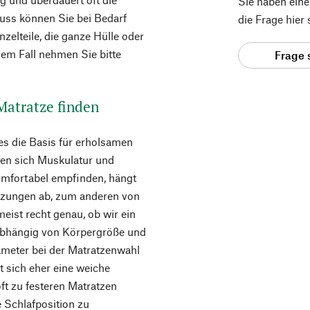
Sie haben ein
luss können Sie bei Bedarf
die Frage hier
zelteile, die ganze Hülle oder
em Fall nehmen Sie bitte
Frage 
 Matratze finden
es die Basis für erholsamen
len sich Muskulatur und
omfortabel empfinden, hängt
tzungen ab, zum anderen von
eist recht genau, ob wir ein
abhängig von Körpergröße und
ameter bei der Matratzenwahl
lt sich eher eine weiche
t zu festeren Matratzen
e Schlafposition zu