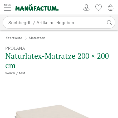
Zum Inhalt springen
Kundenkonto
Merkliste
0,0
Startseite
Matratzen
PROLANA
Naturlatex-Matratze 200 × 200
cm
weich / fest