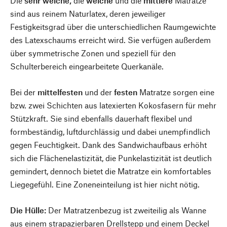
Die
sehr weiche,
die
weiche
und die
mittlere
Matratze
sind aus reinem Naturlatex, deren jeweiliger
Festigkeitsgrad über die unterschiedlichen Raumgewichte
des Latexschaums erreicht wird. Sie verfügen außerdem
über symmetrische Zonen und speziell für den
Schulterbereich eingearbeitete Querkanäle.
Bei der
mittelfesten
und der
festen
Matratze sorgen eine
bzw. zwei Schichten aus latexierten Kokosfasern für mehr
Stützkraft. Sie sind ebenfalls dauerhaft flexibel und
formbeständig, luftdurchlässig und dabei unempfindlich
gegen Feuchtigkeit. Dank des Sandwichaufbaus erhöht
sich die Flächenelastizität, die Punkelastizität ist deutlich
gemindert, dennoch bietet die Matratze ein komfortables
Liegegefühl. Eine Zoneneinteilung ist hier nicht nötig.
Die Hülle:
Der Matratzenbezug ist zweiteilig als Wanne
aus einem strapazierbaren Drellstepp und einem Deckel