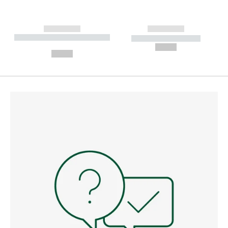
------------
------------
----------- ----------- --------
----------- -----------
---
--,-- €
--,-- €