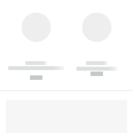
------------
------------
----------- ----------- --------
----------- -----------
---
--,-- €
--,-- €