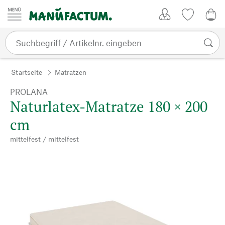
Zum Inhalt springen
Kundenkonto
Merkliste
0,0
Startseite
Matratzen
PROLANA
Naturlatex-Matratze 180 × 200
cm
mittelfest / mittelfest