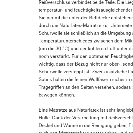
Reißverschluss verbindet beide Teile. Die Lieg
temperatur- und feuchtigkeitsausgleichender
Sie nimmt die unter der Bettdecke entstehend
durch die Naturlatex-Matratze zur Unterseite 
Schurwolle sie schließlich an die Umgebung 
Temperaturunterschiedes zwischen dem Mikr
(um die 30 °C) und der kühleren Luft unter de
noch verstärkt. Für den optimalen Feuchtigke
wichtig, dass der Bezug nicht nur ober-, sond
Schurwolle versteppt ist. Zwei zusätzliche L
Satins halten die feinen Wollfasern sicher in 
Tragegriffen an den Seiten versehen, sodass S
bewegen können.
Eine Matratze aus Naturlatex ist sehr langleb
Hülle. Dank der Verarbeitung mit Reißversch
Deckel und Wanne in die Reinigung geben, Ein
auch den Matratzenkern austauschen. In dies