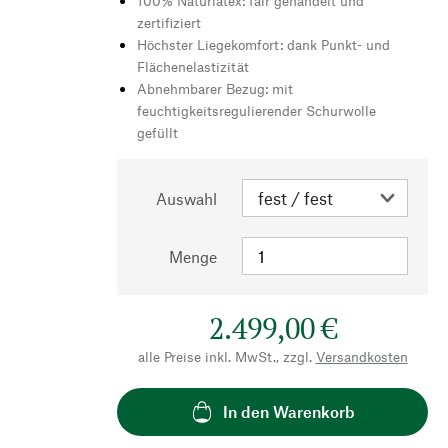
100% Naturlatex: fair gehandelt und
zertifiziert
Höchster Liegekomfort: dank Punkt- und
Flächenelastizität
Abnehmbarer Bezug: mit
feuchtigkeitsregulierender Schurwolle
gefüllt
Auswahl
Menge
2.499,00 €
alle Preise inkl. MwSt., zzgl.
Versandkosten
In den Warenkorb