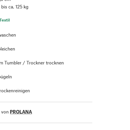
bis ca. 125 kg
Textil
waschen
bleichen
im Tumbler / Trockner trocknen
bügeln
trockenreinigen
l von
PROLANA