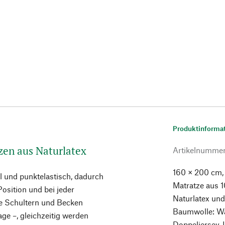
Produktinforma
zen aus Naturlatex
Artikelnumme
160 × 200 cm,
el und punktelastisch, dadurch
Matratze aus 
Position und bei jeder
Naturlatex und
e Schultern und Becken
Baumwolle: Wa
age –, gleichzeitig werden
Doppeljersey, 