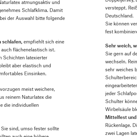
Naturlatex atmungsaktiv und
versteppt. Rei
ngenehmes Schlafklima. Damit
Deutschland.
 bei der Auswahl bitte folgende
Sie können ve
fest kombinier
 schlafen,
empfiehlt sich eine
Sehr weich, w
 auch flächenelastisch ist.
Sie gern auf de
 Schichten latexierter
wechseln. Rein
leibt aber elastisch und
sehr weiches b
omfortables Einsinken.
Schulterbereic
eingearbeitete
vorzugen meist weichere,
jeder Schlafpo
us reinem Naturlatex die
Schulter könne
e die individuellen
Wirbelsäule bl
Mittelfest und
Rückenlage. Di
Sie sind, umso fester sollte
zwei Lagen lat
llten auch eine höhere