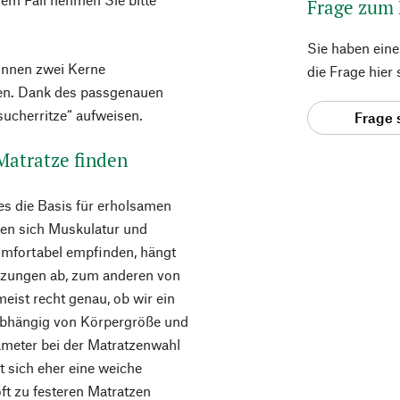
Frage zum
Sie haben ein
önnen zwei Kerne
die Frage hier
den. Dank des passgenauen
ucherritze“ aufweisen.
Frage 
 Matratze finden
es die Basis für erholsamen
len sich Muskulatur und
omfortabel empfinden, hängt
tzungen ab, zum anderen von
eist recht genau, ob wir ein
abhängig von Körpergröße und
ameter bei der Matratzenwahl
lt sich eher eine weiche
t zu festeren Matratzen