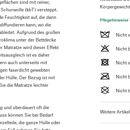
eflächen sind mit reiner,
Körpergewicht 
 Schurwolle (kbT) versteppt.
e Feuchtigkeit auf, die dann
Pflegehinweise 
diffundieren kann, wo die
ableitet. Aufgrund des großen
Nicht 
oklima unter der Bettdecke
r Matratze wird dieser Effekt
Nicht 
itsausgleich ist es daher
ern auch unterseits mit
Nicht 
agen faserdicht gewebten
Nicht 
der Hülle. Der Bezug ist mit
ie die Matratze leichter
Nicht 
ig und überdauert oft die
Weitere Artike
luss können Sie bei Bedarf
zelteile, die ganze Hülle oder
em Fall nehmen Sie bitte