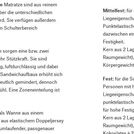
re
Matratze sind aus reinem
Mittelfest:
für
über die unterschiedlichen
Liegeeigenscha
rd. Sie verfügen außerdem
Punktelastisch
n Schulterbereich
dazwischen ein
Festigkeit.
Kern aus 2 La
 sorgen eine bzw. zwei
Raumgewicht),
hr Stützkraft. Sie sind
Körpergewicht 
g, luftdurchlässig und dabei
 Sandwichaufbaus erhöht sich
Fest:
für die S
t deutlich gemindert, dennoch
Personen mit 
ühl. Eine Zoneneinteilung ist
Liegeeigenscha
punktelastisch
für hohe Festig
 als Wanne aus einem
Kern aus 2 Lag
 aus elastischem Doppeljersey
Raumgewicht), 
 umlaufender, passgenauer
Kokoslatex à 