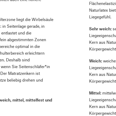
Flächenelastizi
Naturlatex bie
Liegegefühl.
lterzone liegt die Wirbelsäule
: in Seitenlage gerade, in
Sehr weich:
se
entlastet und die
Liegeeigenscha
 fein abgestimmten Zonen
Kern aus Natu
ereiche optimal in die
Körpergewicht 
ulterbereich erleichtern
ken. Deshalb sind
Weich:
weiche
wenn Sie Seitenschläfer*in
Liegeeigenscha
 Der Matratzenkern ist
Kern aus Natu
tze beliebig drehen und
Körpergewicht 
Mittel:
mittelw
Liegeeigenscha
weich, mittel, mittelfest und
Kern aus Natu
Körpergewicht 