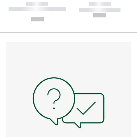
------------
------------
----------- ----------- --------
----------- -----------
---
--,-- €
--,-- €