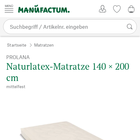
Zum Inhalt springen
Kundenkonto
Merkliste
0,0
Startseite
Matratzen
PROLANA
Naturlatex-Matratze 140 × 200
cm
mittelfest