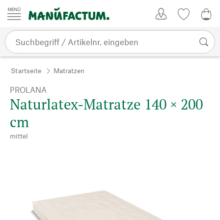
Zum Inhalt springen
Kundenkonto
Merkliste
0,0
Startseite
Matratzen
PROLANA
Naturlatex-Matratze 140 × 200
cm
mittel