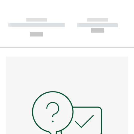
------------
------------
----------- ----------- --------
----------- -----------
---
--,-- €
--,-- €