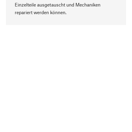
Einzelteile ausgetauscht und Mechaniken
Nach oben
repariert werden können.
Bewusst
Nachhaltigkeit steht im Fokus unserer
Produktauswahl. Wir setzen auf natürliche
Inhaltsstoffe und Materialien, die gepflegt werden
können, sowie auf eine ressourcenschonende
und sozialverträgliche Produktion.
Ausgewählt