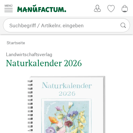
Zum Inhalt springen
Kundenkonto
Merkliste
0,0
Startseite
Landwirtschaftsverlag
Naturkalender 2026