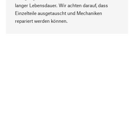
langer Lebensdauer. Wir achten darauf, dass
Einzelteile ausgetauscht und Mechaniken
Nach oben
repariert werden können.
Bewusst
Nachhaltigkeit steht im Fokus unserer
Produktauswahl. Wir setzen auf natürliche
Inhaltsstoffe und Materialien, die gepflegt werden
können, sowie auf eine ressourcenschonende
und sozialverträgliche Produktion.
Ausgewählt