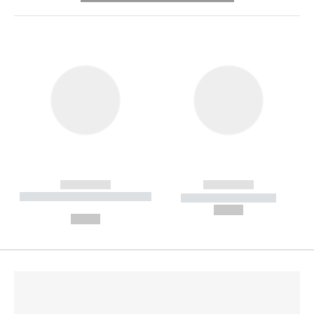
------------
------------
----------- ----------- --------
----------- -----------
---
--,-- €
--,-- €