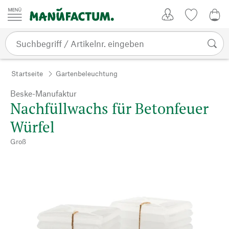
Zum Inhalt springen
Kundenkonto
Merkliste
0,0
Startseite
Gartenbeleuchtung
Beske-Manufaktur
Nachfüllwachs für Betonfeuer
Würfel
Groß