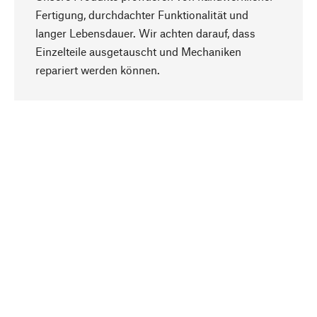
Fertigung, durchdachter Funktionalität und
langer Lebensdauer. Wir achten darauf, dass
Einzelteile ausgetauscht und Mechaniken
Nach oben
repariert werden können.
Bewusst
Nachhaltigkeit steht im Fokus unserer
Produktauswahl. Wir setzen auf natürliche
Inhaltsstoffe und Materialien, die gepflegt werden
können, sowie auf eine ressourcenschonende
und sozialverträgliche Produktion.