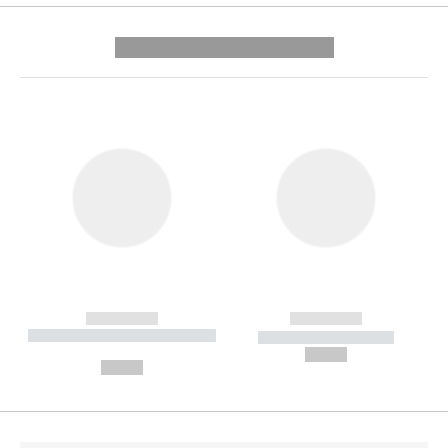
---------- --------------
------------
------------
----------- ----------- --------
----------- -----------
---
--,-- €
--,-- €