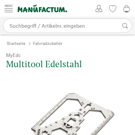
Zum Inhalt springen
Kundenkonto
Merkliste
0,0
Startseite
Fahrradzubehör
MyEdc
Multitool Edelstahl