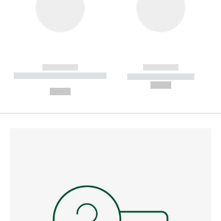
------------
------------
----------- ----------- --------
----------- -----------
---
--,-- €
--,-- €