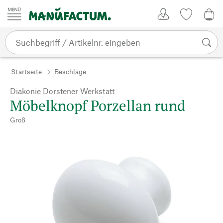
Zum Inhalt springen
Kundenkonto
Merkliste
0,0
Startseite
Beschläge
Diakonie Dorstener Werkstatt
Möbelknopf Porzellan rund
Groß