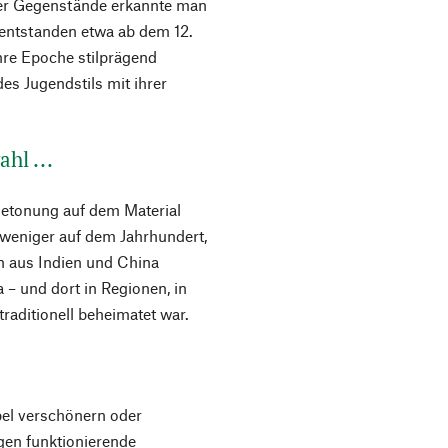
cher Gegenstände erkannte man
 entstanden etwa ab dem 12.
ihre Epoche stilprägend
es Jugendstils mit ihrer
hl ...
Betonung auf dem Material
 weniger auf dem Jahrhundert,
 aus Indien und China
 – und dort in Regionen, in
raditionell beheimatet war.
bel verschönern oder
gen funktionierende