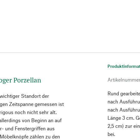
Produktinforma
oger Porzellan
Artikelnumme
Rund gearbeite
 wichtiger Standort der
nach Ausführu
angen Zeitspanne gemessen ist
nach Ausführun
gous noch nicht sehr alt.
Länge 3 cm. G
allerdings von Beginn an auf
2,5 cm) zur ei
- und Fenstergriffen aus
bei.
n Möbelknöpfe zählen zu den