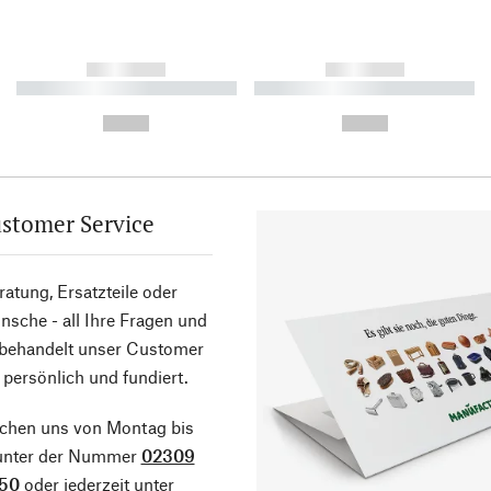
------------
------------
----------- ----------- ----------
----------- ----------- ----------
-
-
--,-- €
--,-- €
stomer Service
atung, Ersatzteile oder
sche - all Ihre Fragen und
 behandelt unser Customer
 persönlich und fundiert.
ichen uns von Montag bis
 unter der Nummer
02309
50
oder jederzeit unter