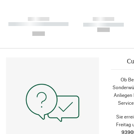
------------
------------
----------- ----------- ----------
----------- -----------
-
--,-- €
--,-- €
Cu
Ob Ber
Sonderwün
Anliegen
Service
Sie erre
Freitag
9390