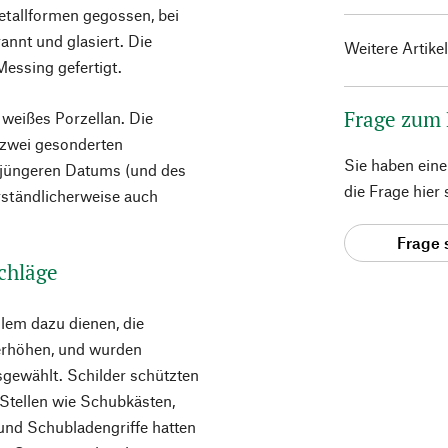
etallformen gegossen, bei
nnt und glasiert. Die
Weitere Artike
essing gefertigt.
Frage zum
 weißes Porzellan. Die
n zwei gesonderten
Sie haben ein
t jüngeren Datums (und des
die Frage hier
ständlicherweise auch
Frage 
chläge
llem dazu dienen, die
erhöhen, und wurden
gewählt. Schilder schützten
Stellen wie Schubkästen,
und Schubladengriffe hatten