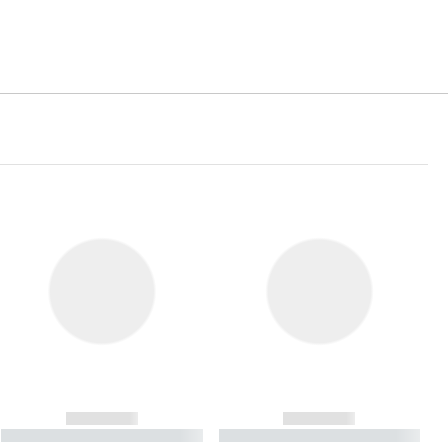
------------
------------
----------- ----------- ----------
----------- ----------- ----------