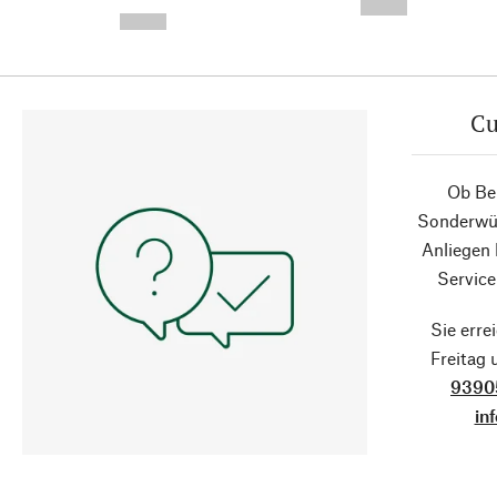
-
--,-- €
--,-- €
Cu
Ob Ber
Sonderwün
Anliegen
Service
Sie erre
Freitag
9390
in