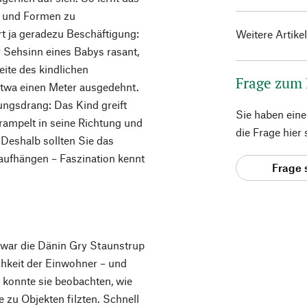
en und Formen zu
t ja geradezu Beschäftigung:
Weitere Artike
r Sehsinn eines Babys rasant,
eite des kindlichen
Frage zum
etwa einen Meter ausgedehnt.
ungsdrang: Das Kind greift
Sie haben ein
rampelt in seine Richtung und
die Frage hier
. Deshalb sollten Sie das
aufhängen – Faszination kennt
Frage 
war die Dänin Gry Staunstrup
chkeit der Einwohner – und
konnte sie beobachten, wie
 zu Objekten filzten. Schnell