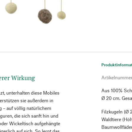
Produktinforma
derer Wirkung
Artikelnumme
Aus 100% Schu
zt, unterhalten diese Mobiles
Ø 20 cm. Gesa
terstützen sie außerdem in
 – auf völlig natürlichem
Filzkugeln (Ø 
uren, die sich sanft hin und
Waldtiere (Höh
oder Wickeltisch aufgehängte
Baumwollfäde
erlich auf sich. So lernt das