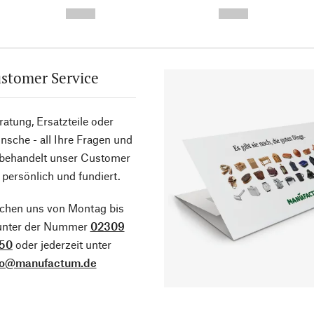
-
-
--,-- €
--,-- €
stomer Service
atung, Ersatzteile oder
sche - all Ihre Fragen und
 behandelt unser Customer
 persönlich und fundiert.
ichen uns von Montag bis
 unter der Nummer
02309
50
oder jederzeit unter
fo@manufactum.de