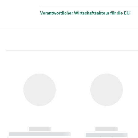
Verantwortlicher Wirtschaftsakteur für die EU
------------
------------
----------- ----------- ----------
----------- -----------