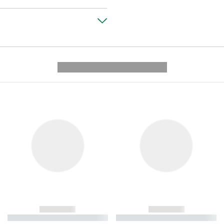
---------- --------------
------------
------------
----------- ----------- ----------
----------- ----------- ----------