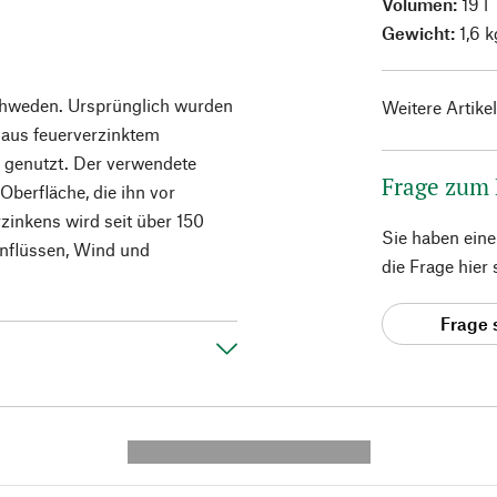
Volumen:
19 l
Gewicht:
1,6 k
chweden. Ursprünglich wurden
Weitere Artike
 aus feuerverzinktem
u genutzt. Der verwendete
Frage zum
Oberfläche, die ihn vor
zinkens wird seit über 150
Sie haben ein
inflüssen, Wind und
die Frage hier
Frage 
---------- --------------