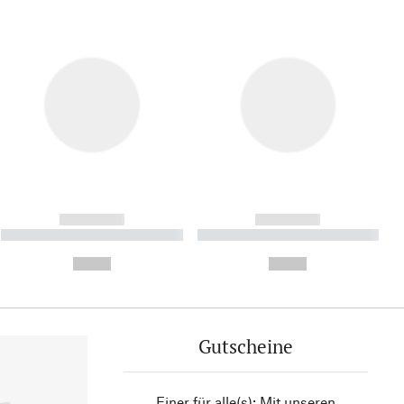
------------
------------
----------- ----------- ----------
----------- ----------- ----------
- -----------
-
--,-- €
--,-- €
Gutscheine
Einer für alle(s): Mit unseren