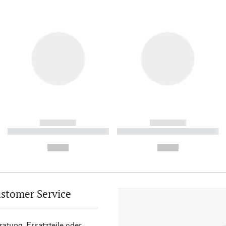
------------
------------
----------- ----------- ----------
----------- ----------- ----------
-
-
--,-- €
--,-- €
stomer Service
atung, Ersatzteile oder