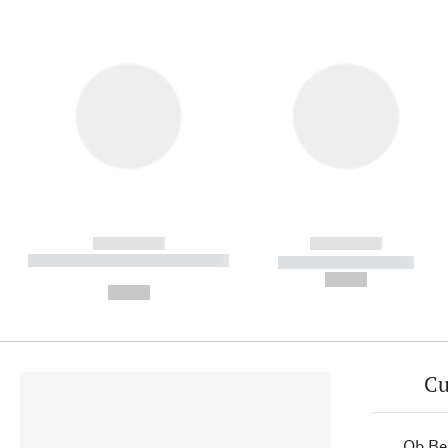
------------
------------
----------- ----------- ----------
----------- -----------
-
--,-- €
--,-- €
Cu
Ob Ber