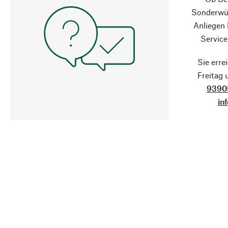
Sonderwün
Anliegen
Service
Sie erre
Freitag
9390
in