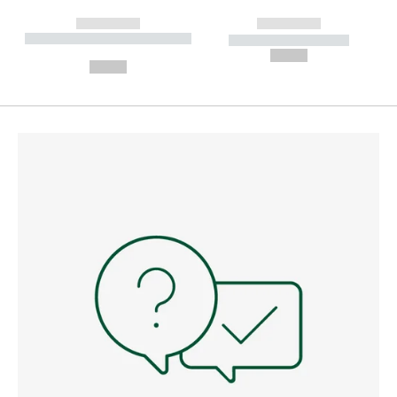
------------
------------
----------- ----------- --------
----------- -----------
---
--,-- €
--,-- €