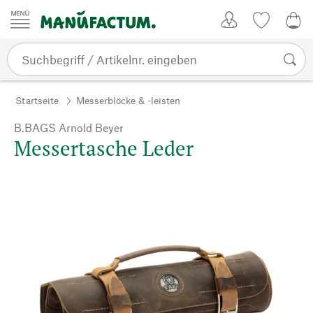
Zum Inhalt springen
Kundenkonto
Merkliste
0,0
Startseite
Messerblöcke & -leisten
B.BAGS Arnold Beyer
Messertasche Leder