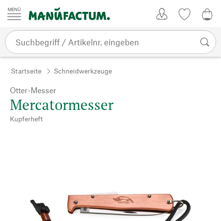
Zum Inhalt springen
Kundenkonto
Merkliste
0,0
Startseite
Schneidwerkzeuge
Otter-Messer
Mercatormesser
Kupferheft