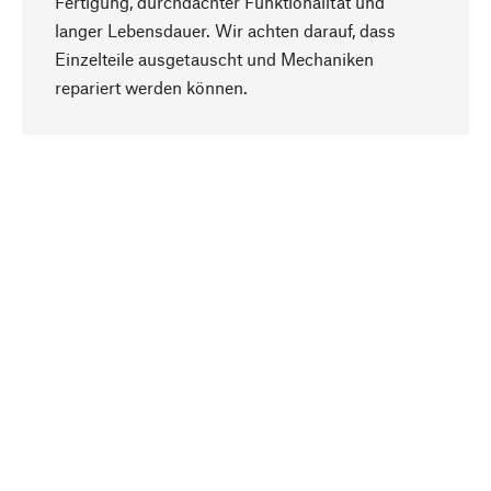
Fertigung, durchdachter Funktionalität und
langer Lebensdauer. Wir achten darauf, dass
Einzelteile ausgetauscht und Mechaniken
Nach oben
repariert werden können.
Bewusst
Nachhaltigkeit steht im Fokus unserer
Produktauswahl. Wir setzen auf natürliche
Inhaltsstoffe und Materialien, die gepflegt werden
können, sowie auf eine ressourcenschonende
und sozialverträgliche Produktion.