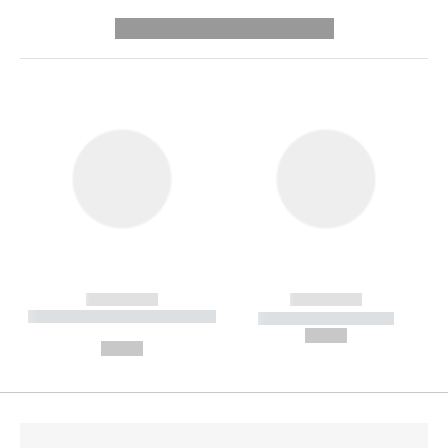
---------- --------------
------------
------------
----------- ----------- --------
----------- -----------
---
--,-- €
--,-- €