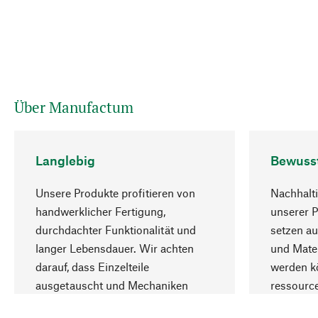
Über Manufactum
Langlebig
Bewuss
Unsere Produkte profitieren von
Nachhalti
handwerklicher Fertigung,
unserer 
durchdachter Funktionalität und
setzen au
langer Lebensdauer. Wir achten
und Mater
darauf, dass Einzelteile
werden kö
ausgetauscht und Mechaniken
ressourc
repariert werden können.
sozialver