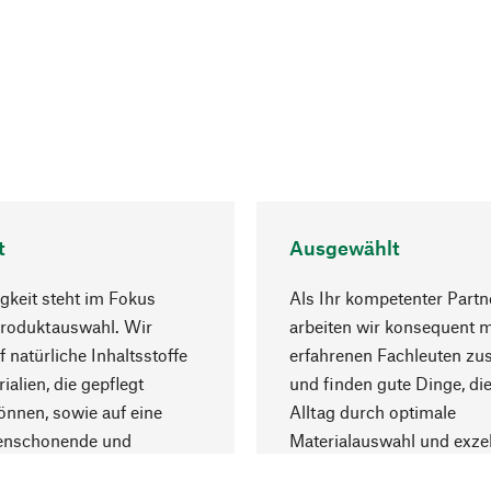
t
Ausgewählt
gkeit steht im Fokus
Als Ihr kompetenter Partn
Produktauswahl. Wir
arbeiten wir konsequent m
f natürliche Inhaltsstoffe
erfahrenen Fachleuten z
ialien, die gepflegt
und finden gute Dinge, die
nnen, sowie auf eine
Alltag durch optimale
enschonende und
Materialauswahl und exzel
trägliche Produktion.
Fertigung bereichern.