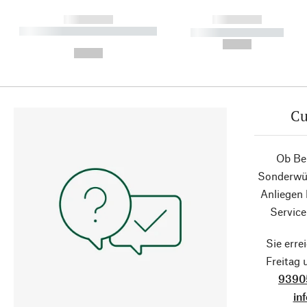
------------
------------
----------- ----------- ----------
----------- -----------
-
--,-- €
--,-- €
Cu
Ob Ber
Sonderwün
Anliegen
Service
Sie erre
Freitag
9390
in