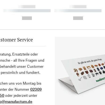
------------
------------
----------- ----------- ----------
----------- ----------- ----------
-
-
--,-- €
--,-- €
stomer Service
atung, Ersatzteile oder
sche - all Ihre Fragen und
 behandelt unser Customer
 persönlich und fundiert.
ichen uns von Montag bis
 unter der Nummer
02309
50
oder jederzeit unter
fo@manufactum.de