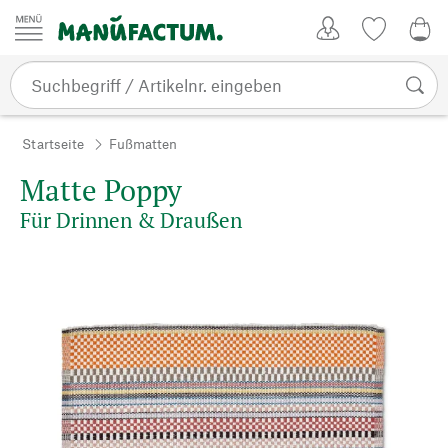
Zum Inhalt springen
Kundenkonto
Merkliste
0,0
Startseite
Fußmatten
Matte Poppy
Für Drinnen & Draußen