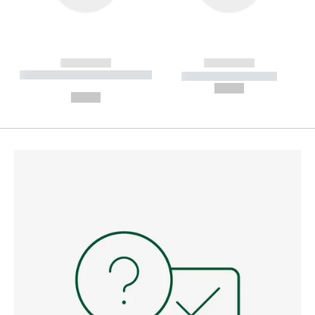
------------
------------
----------- ----------- --------
----------- -----------
---
--,-- €
--,-- €