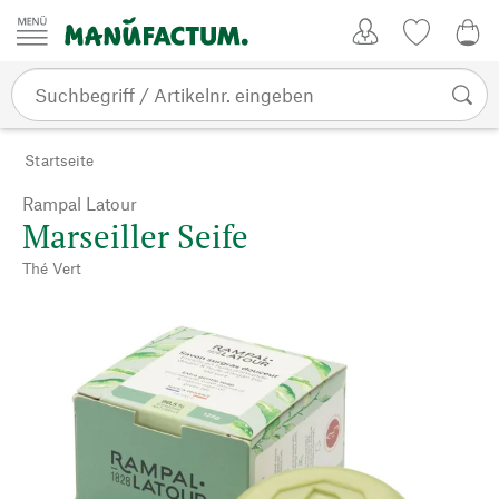
Zum Inhalt springen
Kundenkonto
Merkliste
0,0
Startseite
Rampal Latour
Marseiller Seife
Thé Vert