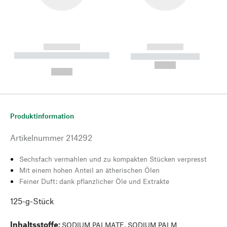
------------
------------
----------- ----------- --------
----------- -----------
---
--,-- €
--,-- €
Produktinformation
Artikelnummer
214292
Sechsfach vermahlen und zu kompakten Stücken verpresst
Mit einem hohen Anteil an ätherischen Ölen
Feiner Duft: dank pflanzlicher Öle und Extrakte
125-g-Stück
Inhaltsstoffe
:
SODIUM PALMATE, SODIUM PALM