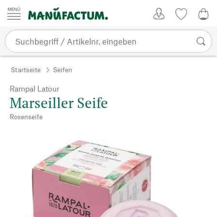
Zum Inhalt springen
Kundenkonto
Merkliste
0,0
Startseite
Seifen
Rampal Latour
Marseiller Seife
Rosenseife