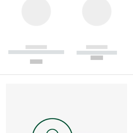
------------
------------
----------- ----------- --------
----------- -----------
---
--,-- €
--,-- €