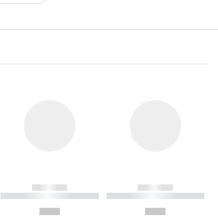
------------
------------
----------- ----------- ----------
----------- ----------- ----------
- -----------
-
--,-- €
--,-- €