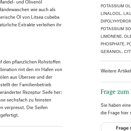
 Mandel- und Olivenöl
POTASSIUM OL
 Händewaschen wie auch als
LINALOOL, LA
erische Öl von Litsea cubeba
DIPOLYHYDROX
ürliche Extrakte verleihen ihr
POTASSIUM SO
LIMONENE, OL
PHOSPHATE, P
GERANIOL, CIT
uf den pflanzlichen Rohstoffen
mbination mit den im Hafen von
Weitere Artike
ölen aus Übersee und der
stellt der Familienbetrieb
Frage zum
ränderter Rezeptur Seife her:
sse sechsfach zu feinsten
Sie haben ein
 verpresst. Die Seifen
die Frage hier
gefertigt.
Frage 