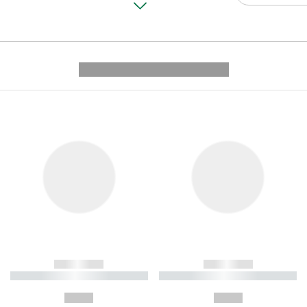
---------- --------------
------------
------------
----------- ----------- ----------
----------- ----------- ----------
-
-
--,-- €
--,-- €