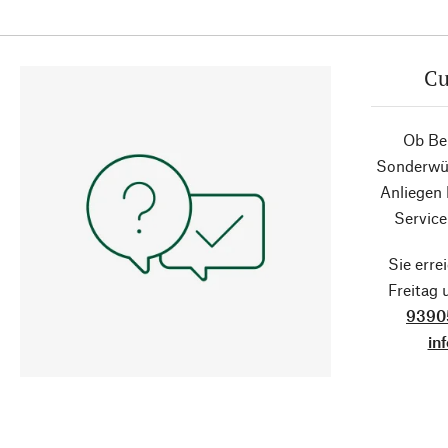
Cu
Ob Ber
Sonderwün
Anliegen
Service
Sie erre
Freitag
9390
in