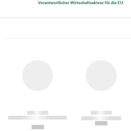
Verantwortlicher Wirtschaftsakteur für die EU
------------
------------
----------- ----------- ----------
----------- -----------
-
--,-- €
--,-- €