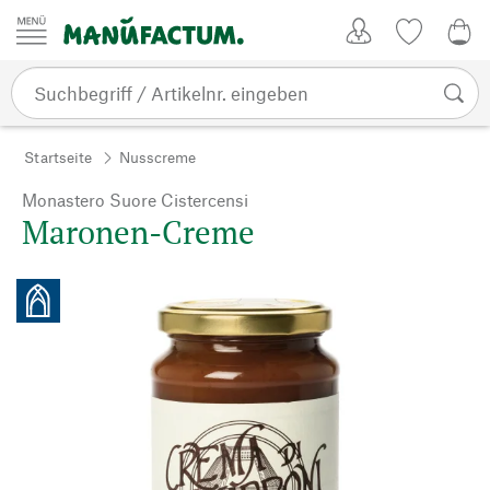
Zum Inhalt springen
Kundenkonto
Merkliste
0,0
Startseite
Nusscreme
Monastero Suore Cistercensi
Maronen-Creme