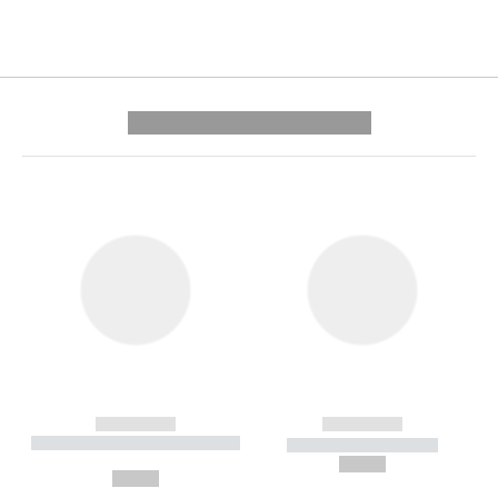
---------- --------------
------------
------------
----------- ----------- --------
----------- -----------
---
--,-- €
--,-- €