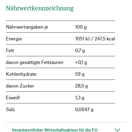
Nährwertkennzeichnung
Nährwertangaben je
100 g
Energie
1051 kJ / 247,5 kcal
Fett
0,7 g
davon gesättigte Fettsäuren
<0,1 g
Kohlenhydrate
59 g
davon Zucker
28,5 g
Eiweiß
1,3 g
Salz
0,0047 g
Verantwortlicher Wirtschaftsakteur für die EU