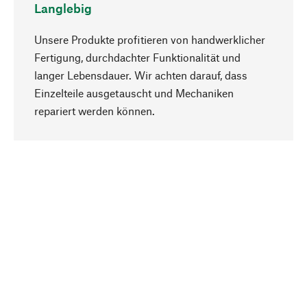
Langlebig
Unsere Produkte profitieren von handwerklicher
Fertigung, durchdachter Funktionalität und
langer Lebensdauer. Wir achten darauf, dass
Einzelteile ausgetauscht und Mechaniken
Nach oben
repariert werden können.
Bewusst
Nachhaltigkeit steht im Fokus unserer
Produktauswahl. Wir setzen auf natürliche
Inhaltsstoffe und Materialien, die gepflegt werden
können, sowie auf eine ressourcenschonende
und sozialverträgliche Produktion.