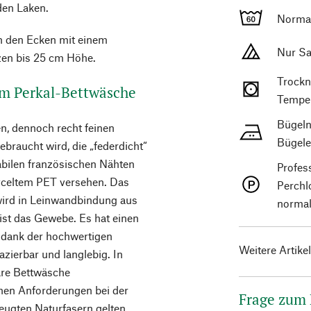
den Laken.
Norma
an den Ecken mit einem
Nur Sa
zen bis 25 cm Höhe.
Trockn
um Perkal-Bettwäsche
Temper
Bügeln
n, dennoch recht feinen
Bügele
ebraucht wird, die „federdicht“
abilen französischen Nähten
Profes
cyceltem PET versehen. Das
Perchl
wird in Leinwandbindung aus
normal
ist das Gewebe. Es hat einen
t dank der hochwertigen
Weitere Artike
zierbar und langlebig. In
bare Bettwäsche
ohen Anforderungen bei der
Frage zum
zeugten Naturfasern gelten.