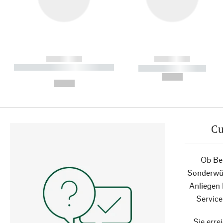
------------
------------
----------- ----------- ----------
----------- -----------
-
--,-- €
--,-- €
Cu
Ob Ber
Sonderwün
Anliegen
Service
Sie erre