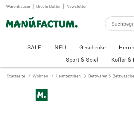
Zum Inhalt springen
Warenhäuser
Brot & Butter
Newsletter
SALE
NEU
Geschenke
Herre
Sport & Spiel
Koffer &
Startseite
Wohnen
Heimtextilien
Bettwaren & Bettwäsch