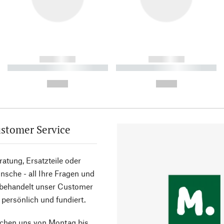
------------
------------
----------- ----------- ----------
----------- ----------- ----------
-
-
--,-- €
--,-- €
stomer Service
atung, Ersatzteile oder
sche - all Ihre Fragen und
 behandelt unser Customer
 persönlich und fundiert.
ichen uns von Montag bis