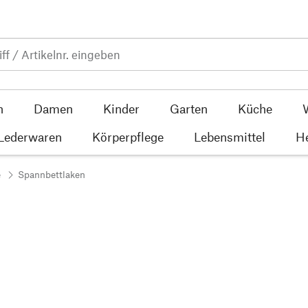
n
Damen
Kinder
Garten
Küche
 Lederwaren
Körperpflege
Lebensmittel
He
e
Spannbettlaken