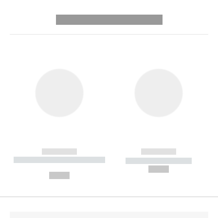
---------- --------------
------------
------------
----------- ----------- --------
----------- -----------
---
--,-- €
--,-- €