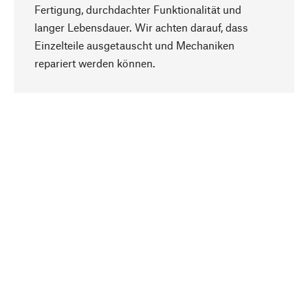
Fertigung, durchdachter Funktionalität und
langer Lebensdauer. Wir achten darauf, dass
Einzelteile ausgetauscht und Mechaniken
Nach oben
repariert werden können.
Bewusst
Nachhaltigkeit steht im Fokus unserer
Produktauswahl. Wir setzen auf natürliche
Inhaltsstoffe und Materialien, die gepflegt werden
können, sowie auf eine ressourcenschonende
und sozialverträgliche Produktion.