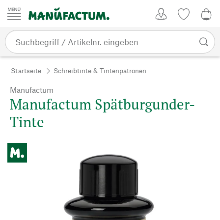
Zum Inhalt springen
Kundenkonto
Merkliste
0,0
Startseite
Schreibtinte & Tintenpatronen
Manufactum
Manufactum Spätburgunder-
Tinte