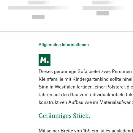
------------
------------
----------- ----------- ----------
----------- -----------
-
--,-- €
--,-- €
Allgemeine Informationen
Dieses geräumige Sofa bietet zwei Personen re
Kleinfamilie mit Kindergartenkind sollte hine
Sinn in Westfalen fertigen, einer Polsterei, di
Jahren auf den Bau von Individualmöbeln foku
konstruktiven Aufbau wie im Materialaufwand
Geräumiges Stück.
Mit seiner Breite von 165 cm ist es ausladende