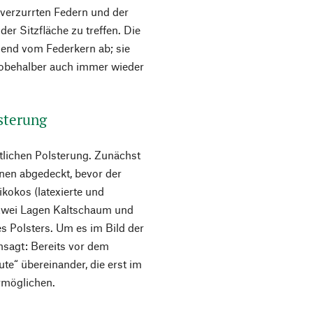
r verzurrten Federn und der
er Sitzfläche zu treffen. Die
dend vom Federkern ab; sie
robehalber auch immer wieder
lsterung
ntlichen Polsterung. Zunächst
inen abgedeckt, bevor der
kokos (latexierte und
 Zwei Lagen Kaltschaum und
es Polsters. Um es im Bild der
hsagt: Bereits vor dem
te“ übereinander, die erst im
rmöglichen.