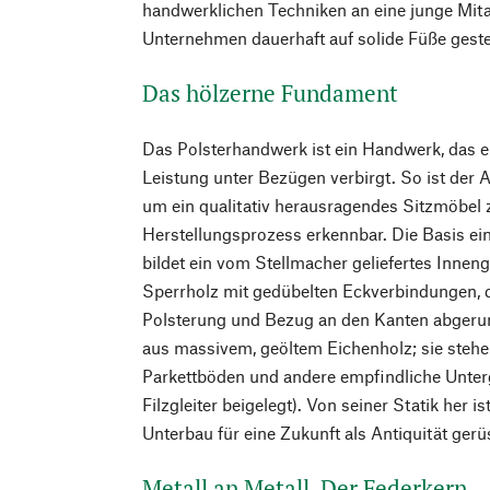
handwerklichen Techniken an eine junge Mita
Unternehmen dauerhaft auf solide Füße gestel
Das hölzerne Fundament
Das Polsterhandwerk ist ein Handwerk, das ei
Leistung unter Bezügen verbirgt. So ist der Au
um ein qualitativ herausragendes Sitzmöbel z
Herstellungsprozess erkennbar. Die Basis ei
bildet ein vom Stellmacher geliefertes Innen
Sperrholz mit gedübelten Eckverbindungen,
Polsterung und Bezug an den Kanten abgerun
aus massivem, geöltem Eichenholz; sie stehen
Parkettböden und andere empfindliche Unter
Filzgleiter beigelegt). Von seiner Statik her 
Unterbau für eine Zukunft als Antiquität gerü
Metall an Metall. Der Federkern