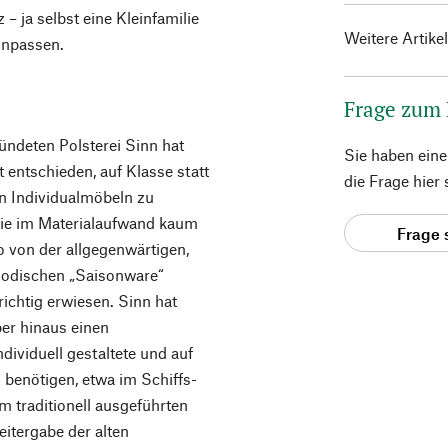
– ja selbst eine Kleinfamilie
Weitere Artike
inpassen.
Frage zum
ndeten Polsterei Sinn hat
Sie haben ein
 entschieden, auf Klasse statt
die Frage hier
n Individualmöbeln zu
wie im Materialaufwand kaum
Frage 
o von der allgegenwärtigen,
modischen „Saisonware“
drichtig erwiesen. Sinn hat
er hinaus einen
dividuell gestaltete und auf
 benötigen, etwa im Schiffs-
m traditionell ausgeführten
eitergabe der alten