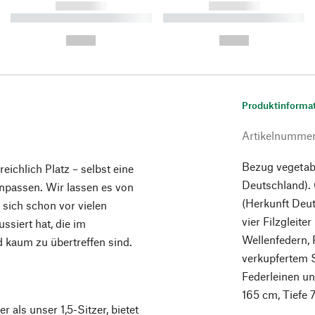
------------
------------
----------- ----------- ----------
----------- ----------- ----------
-
-
--,-- €
--,-- €
Produktinforma
Artikelnumme
Bezug vegetabi
ichlich Platz – selbst eine
Deutschland).
inpassen. Wir lassen es von
(Herkunft Deut
e sich schon vor vielen
vier Filzgleit
ssiert hat, die im
Wellenfedern, 
 kaum zu übertreffen sind.
verkupfertem 
Federleinen un
165 cm, Tiefe 
r als unser 1,5-Sitzer, bietet