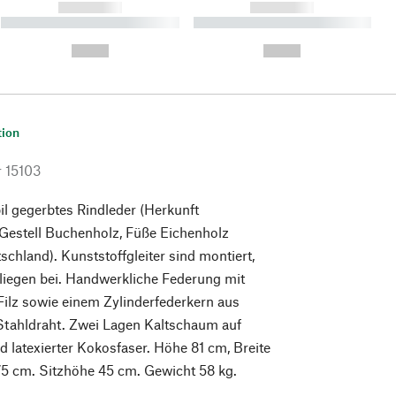
------------
------------
----------- ----------- ----------
----------- ----------- ----------
- -----------
-
--,-- €
--,-- €
tion
r
15103
l gegerbtes Rindleder (Herkunft
 Gestell Buchenholz, Füße Eichenholz
schland). Kunststoffgleiter sind montiert,
er liegen bei. Handwerkliche Federung mit
Filz sowie einem Zylinderfederkern aus
Stahldraht. Zwei Lagen Kaltschaum auf
d latexierter Kokosfaser. Höhe 81 cm, Breite
75 cm. Sitzhöhe 45 cm. Gewicht 58 kg.