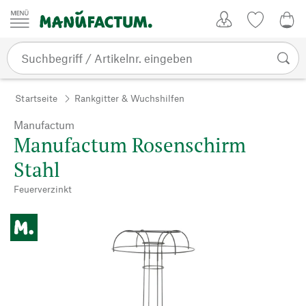
Zum Inhalt springen
Kundenkonto
Merkliste
0,0
Startseite
Rankgitter & Wuchshilfen
Manufactum
Manufactum Rosenschirm
Stahl
Feuerverzinkt