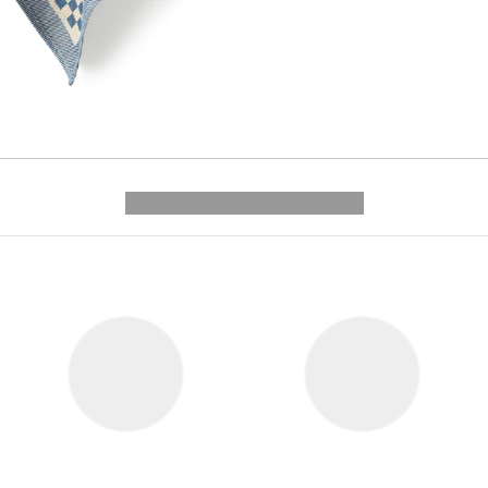
---------- --------------