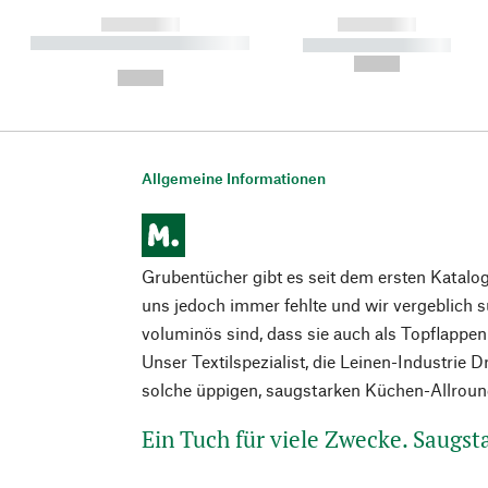
------------
------------
----------- ----------- ----------
----------- -----------
-
--,-- €
--,-- €
Allgemeine Informationen
Grubentücher gibt es seit dem ersten Katal
uns jedoch immer fehlte und wir vergeblich s
voluminös sind, dass sie auch als Topflapp
Unser Textilspezialist, die Leinen-Industrie 
solche üppigen, saugstarken Küchen-Allroun
Ein Tuch für viele Zwecke. Saugst