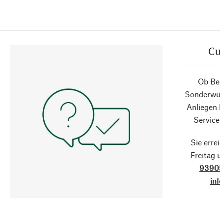
Cu
Ob Ber
Sonderwün
Anliegen
Service
Sie erre
Freitag
9390
in