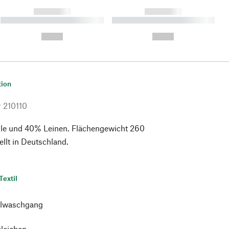
------------
------------
----------- ----------- ----------
----------- ----------- ----------
- -----------
-
--,-- €
--,-- €
tion
r
210110
e und 40% Leinen. Flächengewicht 260
llt in Deutschland.
Textil
lwaschgang
bleichen