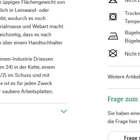
n üppiges Flächengewicht von
lich in Leinwand- oder
Trockn
ebt, wodurch es noch
Temper
erialmasse und Webart macht
Bügeln
eichzeitig, dass es nach
Bügele
en über einem Handtuchhalter
Nicht 
einen-Industrie Driessen
 24) in der Kette, einem
/2) im Schuss und mit
Weitere Artike
 ist es für jeden Zweck
r saubere Arbeitsplatten.
Frage zum
Sie haben ein
die Frage hier
Frage 