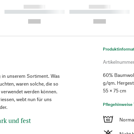
------------
------------
----------- ----------- ----------
----------- ----------- ----------
-
-
--,-- €
--,-- €
Produktinforma
Artikelnumme
60% Baumwoll
og in unserem Sortiment. Was
g/qm. Hergeste
uchten, waren solche, die so
55 × 75 cm
en verwendet werden können.
Driessen, webt nun für uns
Pflegehinweise 
der.
ark und fest
Norma
Nicht 