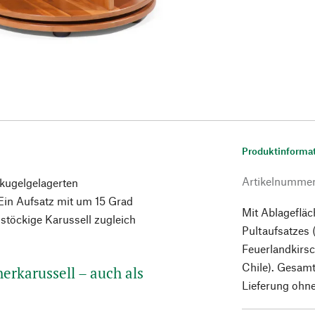
Produktinforma
Artikelnumme
 kugelgelagerten
Ein Aufsatz mit um 15 Grad
Mit Ablagefläc
stöckige Karussell zugleich
Pultaufsatzes
Feuerlandkirsc
Chile). Gesamt
rkarussell – auch als
Lieferung ohn