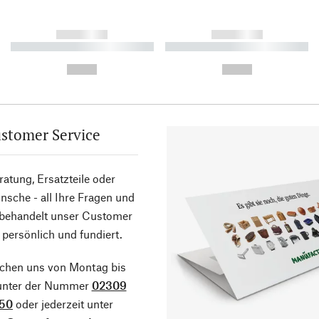
------------
------------
----------- ----------- ----------
----------- ----------- ----------
-
-
--,-- €
--,-- €
stomer Service
atung, Ersatzteile oder
sche - all Ihre Fragen und
 behandelt unser Customer
 persönlich und fundiert.
ichen uns von Montag bis
 unter der Nummer
02309
50
oder jederzeit unter