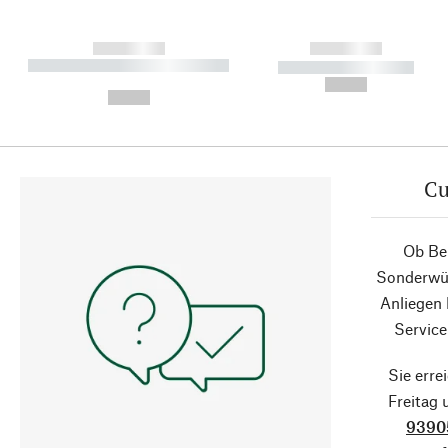
------------
------------
----------- ----------- ----------
----------- -----------
-
--,-- €
--,-- €
Cu
Ob Ber
Sonderwün
Anliegen
Service
Sie erre
Freitag
9390