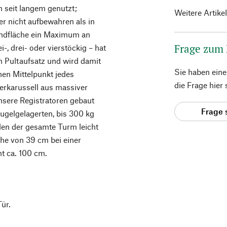
n seit langem genutzt;
Weitere Artike
r nicht aufbewahren als in
rundfläche ein Maximum an
Frage zum
-, drei- oder vierstöckig – hat
en Pultaufsatz und wird damit
Sie haben ein
en Mittelpunkt jedes
die Frage hier
erkarussell aus massiver
nsere Registratoren gebaut
Frage 
kugelgelagerten, bis 300 kg
en der gesamte Turm leicht
öhe von 39 cm bei einer
t ca. 100 cm.
Tür.