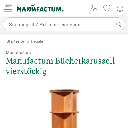
Zum Inhalt springen
Kundenkonto
Merkliste
0,0
Startseite
Regale
Manufactum
Manufactum Bücherkarussell
vierstöckig