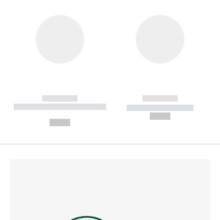
------------
------------
----------- ----------- --------
----------- -----------
---
--,-- €
--,-- €